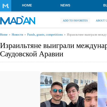
Skip to main content
HOME
NEWS
B
ADD TO FAVORITES
ABOUT 
You are here
Home
Новости
Funds, grants, competitions
Израильтяне выиграли между
Израильтяне выиграли междунар
Саудовской Аравии