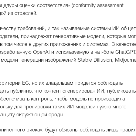
цедуры оценки соответствия» (conformity assessment
дой из отраслей.
личеству требований, и так называемые системы ИИ общег
нодатели, принадлежат генеративные модели, которые мог
в том числе в других приложениях и системах. В качеств
азработанную OpenAI и используемую в чат-боте ChatGPT
модели генерации изображений Stable Diffusion, Midjourne
рритории ЕС, но их владельцам придется соблюдать
ать публично, что контент сгенерирован ИИ, публиковать
обеспечивать контроль, чтобы модель не производила
ольку для тренировки таких ИИ-моделей нужно много
 защиту окружающей среды.
ниченного риска», будут обязаны соблюдать лишь прави