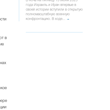
В ночь на пятницу 13 июня 2025
года Израиль и Иран впервые в
своей истории вступили в открытую
полномасштабную военную
конфронтацию. В ходе...
→
ости
ют в
ие
нах
ское
фере
ации