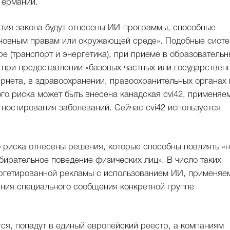
Германии.
ятия закона будут отнесены ИИ-программы, способные
основным правам или окружающей среде». Подобные сист
е (транспорт и энергетика), при приеме в образователь
е при предоставлении «базовых частных или государствен
нтернета, в здравоохранении, правоохранительных органах 
го риска может быть внесена канадская cvi42, применяе
гностирования заболеваний. Сейчас cvi42 используется
о риска отнесены решения, которые способны повлиять «
бирательное поведение физических лиц». В число таких
аргетированной рекламы с использованием ИИ, применяе
ения специального сообщения конкретной группе
ся, попадут в единый европейский реестр, а компаниям