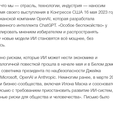
 что мы — отрасль, технологии, индустрия — наносим
емя своего выступления в Конгрессе США 16 мая 2023 го
канской компании OpenAI, которая разработала
венного интеллекта ChatGPT. «Особое беспокойство» у
улировать мнением избирателем и распространять
 новые модели ИИ становятся всё мощнее, без
сь.
о рискам, которые ИИ может нести экономике и
алогичной повесткой прошла в начале мая и в Белом дом
 советника президента по нацбезопасности Джейка
Microsoft, OpenAI и Anthropic. Немногим ранее, в марте 2
о и бизнес-сообщества, включая Илона Маска и соосноват
письмо с требованием приостановить развитие ИИ-систем,
зные риски для общества и человечества». Письмо было