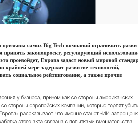
 призывы самих Big Tech компаний ограничить разви
ся принять законопроект, регулирующий использовани
 это произойдет, Европа задаст новый мировой станда
о крайней мере задержит развитие технологий,
вать социальное рейтингование, а также прочие
сения у бизнеса, причем как со стороны американских
 и со стороны европейских компаний, которые терпят убытк
-Европа» рассказывает, что именно станет «ИИ-запрещенк
работка этого акта связана с попытками вмешательства