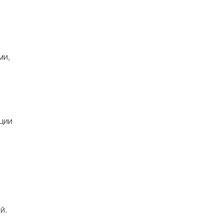
ми,
й
ции
й.