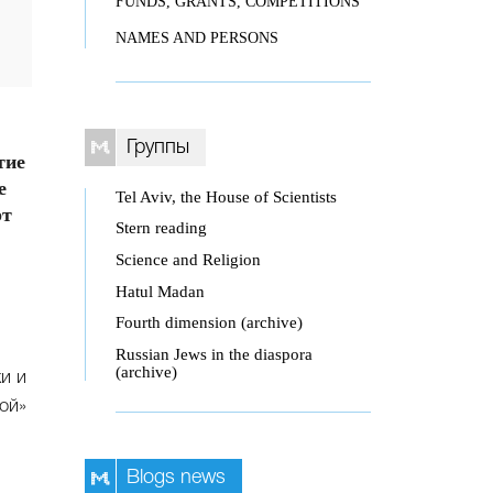
FUNDS, GRANTS, COMPETITIONS
NAMES AND PERSONS
Группы
тие
е
Tel Aviv, the House of Scientists
рт
Stern reading
Science and Religion
Hatul Madan
Fourth dimension (archive)
Russian Jews in the diaspora
(archive)
и и
ой»
Blogs news