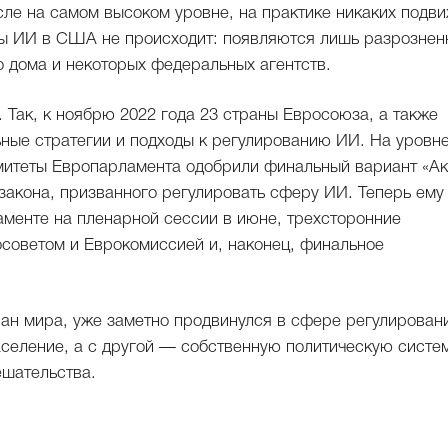
сле на самом высоком уровне, на практике никаких подв
ры ИИ в США не происходит: появляются лишь разрознен
 дома и некоторых федеральных агентств.
. Так, к ноябрю 2022 года 23 страны Евросоюза, а также
ные стратегии и подходы к регулированию ИИ. На уровн
митеты Европарламента одобрили финальный вариант «Ак
закона, призванного регулировать сферу ИИ. Теперь ему
аменте на пленарной сессии в июне, трехсторонние
советом и Еврокомиссией и, наконец, финальное
тран мира, уже заметно продвинулся в сфере регулирован
аселение, а с другой — собственную политическую систе
ешательства.