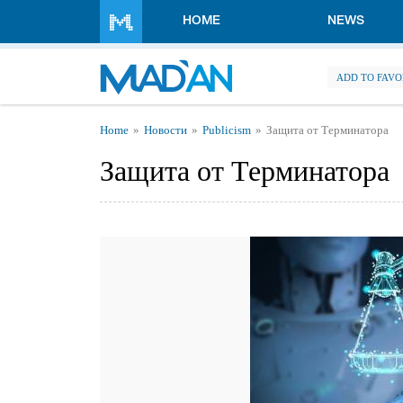
Skip to main content
HOME
NEWS
ADD TO FAVO
You are here
Home
Новости
Publicism
Защита от Терминатора
Защита от Терминатора