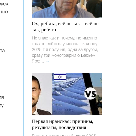
ижек
ные
Ох, ребята, всё не так – всё не
так, ребята…
Не знаю как и почему, но именно
е
так это всё и случилось – к концу
2025 г я получил, одна за другой,
та
сразу три монографии о Бабьем
Яре:...
→
ия
му
Первая иранская: причины,
результаты, последствия