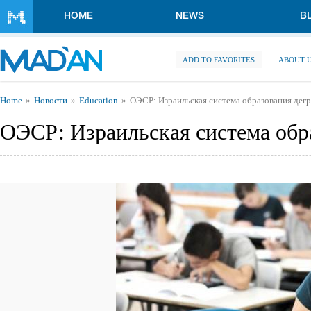
Skip to main content
HOME
NEWS
B
ADD TO FAVORITES
ABOUT 
You are here
Home
Новости
Education
ОЭСР: Израильская система образования дег
ОЭСР: Израильская система обр