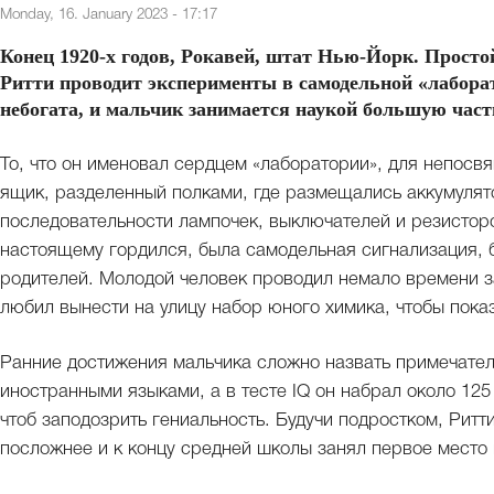
Monday, 16. January 2023 - 17:17
Конец 1920-х годов, Рокавей, штат Нью-Йорк. Просто
Ритти проводит эксперименты в самодельной «лаборат
небогата, и мальчик занимается наукой большую част
То, что он именовал сердцем «лаборатории», для непос
ящик, разделенный полками, где размещались аккумулято
последовательности лампочек, выключателей и резисторо
настоящему гордился, была самодельная сигнализация,
родителей. Молодой человек проводил немало времени з
любил вынести на улицу набор юного химика, чтобы пока
Ранние достижения мальчика сложно назвать примечател
иностранными языками, а в тесте IQ он набрал около 12
чтоб заподозрить гениальность. Будучи подростком, Ритт
посложнее и к концу средней школы занял первое место