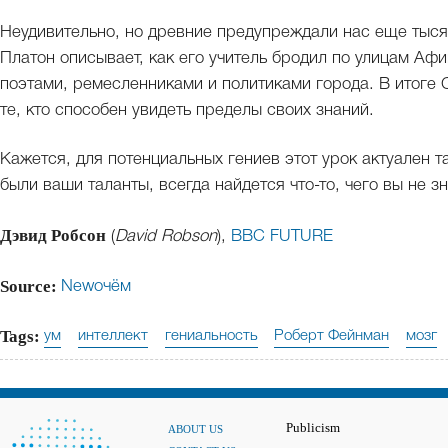
Неудивительно, но древние предупреждали нас еще тысяч
Платон описывает, как его учитель бродил по улицам Аф
поэтами, ремесленниками и политиками города. В итоге
те, кто способен увидеть пределы своих знаний.
Кажется, для потенциальных гениев этот урок актуален та
были ваши таланты, всегда найдется что-то, чего вы не зн
Дэвид Робсон
(
David Robson
),
BBC FUTURE
Source:
Newoчём
Tags:
ум
интеллект
гениальность
Роберт Фейнман
мозг
Publicism
ABOUT US