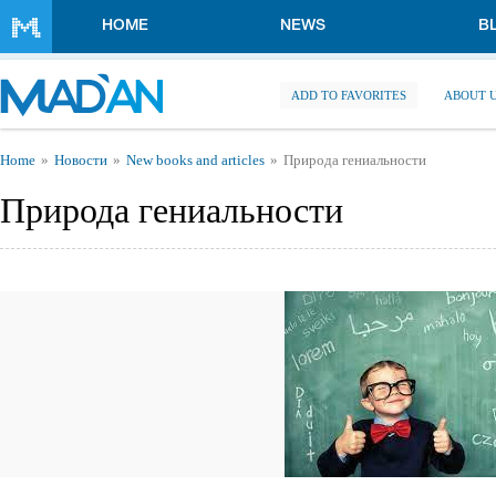
Skip to main content
HOME
NEWS
B
ADD TO FAVORITES
ABOUT 
You are here
Home
Новости
New books and articles
Природа гениальности
Природа гениальности