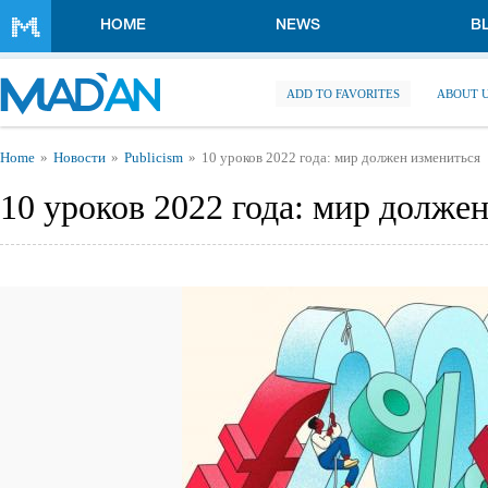
Skip to main content
HOME
NEWS
B
ADD TO FAVORITES
ABOUT 
You are here
Home
Новости
Publicism
10 уроков 2022 года: мир должен измениться
10 уроков 2022 года: мир долже