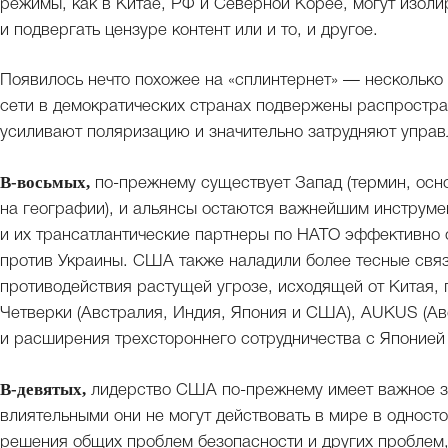
режимы, как в Китае, РФ и Северной Корее, могут изоли
и подвергать цензуре контент или и то, и другое.
Появилось нечто похожее на «сплинтернет» — несколько
сети в демократических странах подвержены распростр
усиливают поляризацию и значительно затрудняют управ
В-восьмых,
по-прежнему существует Запад (термин, осн
на географии), и альянсы остаются важнейшим инструм
и их трансатлантические партнеры по НАТО эффективно
против Украины. США также наладили более тесные связ
противодействия растущей угрозе, исходящей от Китая,
Четверки (Австралия, Индия, Япония и США), AUKUS (А
и расширения трехстороннего сотрудничества с Японие
В-девятых,
лидерство США по-прежнему имеет важное зн
влиятельными они не могут действовать в мире в одност
решения общих проблем безопасности и других проблем,