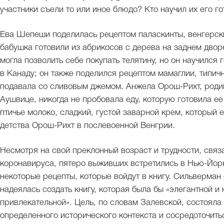
участники съели то или иное блюдо? Кто научил их его г
Ева Шепеши поделилась рецептом паласкинты, венгерски
бабушка готовили из абрикосов с дерева на заднем дво
могла позволить себе покупать телятину, но он научился 
в Канаду; он также поделился рецептом мамаглии, типич
подавала со сливовым джемом. Анжела Орош-Рихт, родив
Аушвице, никогда не пробовала еду, которую готовила ее
птичье молоко, сладкий, густой заварной крем, который 
детства Орош-Рихт в послевоенной Венгрии.
Несмотря на свой преклонный возраст и трудности, свя
коронавируса, пятеро выживших встретились в Нью-Йорке
некоторые рецепты, которые войдут в книгу. Сильверма
надеялась создать книгу, которая была бы «элегантной и
привлекательной». Цель, по словам Залевской, состояла
определенного исторического контекста и сосредоточить