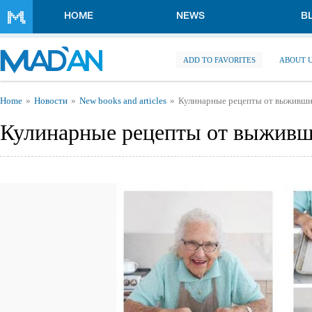
Skip to main content
HOME
NEWS
B
ADD TO FAVORITES
ABOUT 
You are here
Home
Новости
New books and articles
Кулинарные рецепты от выживши
Кулинарные рецепты от выживш