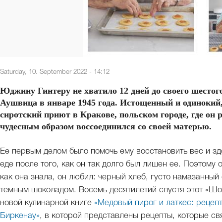
Saturday, 10. September 2022 - 14:12
Юджину Гинтеру не хватило 12 дней до своего шестого
Аушвица в январе 1945 года. Истощенный и одинокий, 
сиротский приют в Кракове, польском городе, где он 
чудесным образом воссоединился со своей матерью.
Ее первым делом было помочь ему восстановить вес и здо
еде после того, как он так долго был лишен ее. Поэтому 
как она знала, он любил: черный хлеб, густо намазанны
темным шоколадом. Восемь десятилетий спустя этот «Шо
новой кулинарной книге
«Медовый пирог и латкес: рецеп
Биркенау»
, в которой представлены рецепты, которые с