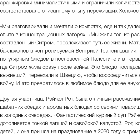
аранжировки минималистичными и ограничили количество
соответствовало описанному опыту переживших Холокост
«Мы разговаривали и мечтали о компотах, еде и так дал
опыте в концентрационных лагерях. «Мы жили только рас
составленный Ситром, прослеживает путь ее жизни. Мать
баклажанов в контролируемой Венгрией Трансильвании, 
популярным блюдом в послевоенной Палестине и в первы
где Ситром жила сразу после войны. Это блюдо последова
выживший, переехали в Швецию, чтобы воссоединиться с 
войну. И это превратилось в любимое блюдо для ее внук
Другая участница, Рэйчел Рот, была отличным рассказчи
шабатних обедах и ароматных блюдах со своими товарищ
в холодных очередях. «Фантастический куриный суп Рэйче
дополняется тонкой лапшой и савойской капустой. Рот, 
детей, и она пришла на празднование в 2020 году с трем