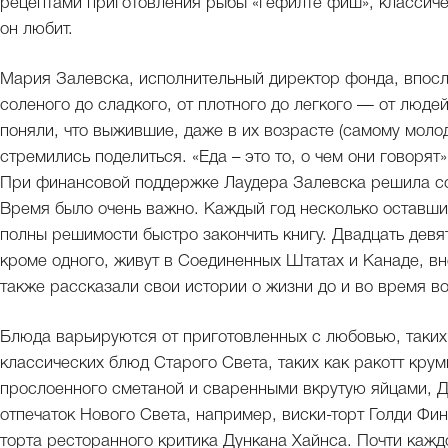
рецептами приготовления рыбы «гефилте фиш», классиче
он любит.
Мария Залевска, исполнительный директор фонда, впосл
соленого до сладкого, от плотного до легкого — от люде
поняли, что выжившие, даже в их возрасте (самому молод
стремились поделиться. «Еда – это то, о чем они говорят»
При финансовой поддержке Лаудера Залевска решила соз
Время было очень важно. Каждый год несколько оставши
полны решимости быстро закончить книгу. Двадцать девя
кроме одного, живут в Соединенных Штатах и Канаде, вне
также рассказали свои истории о жизни до и во время в
Блюда варьируются от приготовленных с любовью, таких,
классических блюд Старого Света, таких как ракотт крум
прослоенного сметаной и сваренными вкрутую яйцами, Д
отпечаток Нового Света, например, виски-торт Голди Фи
торта ресторанного критика Дункана Хайнса. Почти кажд