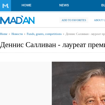
Skip to main content
HOME
NEWS
B
ADD TO FAVORITES
ABOUT 
You are here
Home
Новости
Funds, grants, competitions
Деннис Салливан - лауреат п
Деннис Салливан - лауреат прем