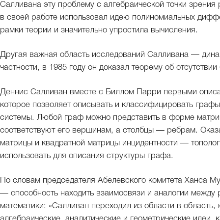
Салливана эту проблему с алгебраической точки зрения
в своей работе использовал идею полиномиальных диф
рамки теории и значительно упростила вычисления.
Другая важная область исследований Салливана — динам
частности, в 1985 году он доказал теорему об отсутстви
Деннис Салливан вместе с Биллом Парри первыми описа
которое позволяет описывать и классифицировать граф
системы. Любой граф можно представить в форме матриц
соответствуют его вершинам, а столбцы — ребрам. Оказа
матрицы и квадратной матрицы инцидентности — тополог
использовать для описания структуры графа.
По словам председателя Абелевского комитета Ханса Му
— способность находить взаимосвязи и аналогии между 
математики: «Салливан переходил из области в область, 
алгебраические, аналитические и геометрические идеи, к