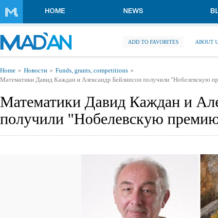
Skip to main content
HOME
NEWS
B
ADD TO FAVORITES
ABOUT 
You are here
Home
Новости
Funds, grants, competitions
Математики Давид Каждан и Александр Бейлинсон получили "Нобелевскую п
Математики Давид Каждан и Ал
получили "Нобелевскую премию