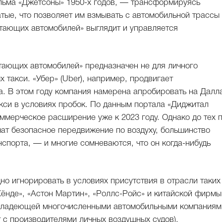
ильма «Джетсоны» 1950-х годов, — трансформируясь
тые, что позволяет им взмывать с автомобильной трассы
тающих автомобилей» выглядит и управляется
тающих автомобилей» предназначен не для личного
 такси. «Убер» (Uber), например, продвигает
а. В этом году компания намерена апробировать на Далл
кси в условиях пробок. По данным портала «Диджитал
 коммерческое расширение уже к 2023 году. Однако до тех 
чат безопасное передвижение по воздуху, большинство
нспорта, — и многие сомневаются, что он когда-нибудь
о игнорировать в условиях присутствия в отрасли таких
Хёнде», «Астон Мартин», «Роллс-Ройс» и китайской фирмы
о владеющей многочисленными автомобильными компаниям
 с производителями личных воздушных судов).