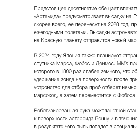
Предстоящее десятилетие обещает впеча
«Артемида» предусматривает высадку на Л
скорее всего, ее перенесут на 2028 год,
ежегодными полетами. Высадки астронавтов
на Красную планету отправится новый мар
В 2024 году Япония также планирует отправ
спутника Марса, Фобос и Деймос. MMX при
которого в 1800 раз слабее земного, что о
удержание зонда на поверхности после пр
устройство для отбора проб отберет немно
марсоход, а затем переместится с Фобоса 
Роботизированная рука межпланетной ста
к поверхности астероида Бенну и в течени
в результате чего пыль попадет в специал