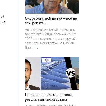
да
Ох, ребята, всё не так – всё не
ния
так, ребята…
Не знаю как и почему, но именно
так это всё и случилось – к концу
2025 г я получил, одна за другой,
сразу три монографии о Бабьем
Яре:...
→
Первая иранская: причины,
результаты, последствия