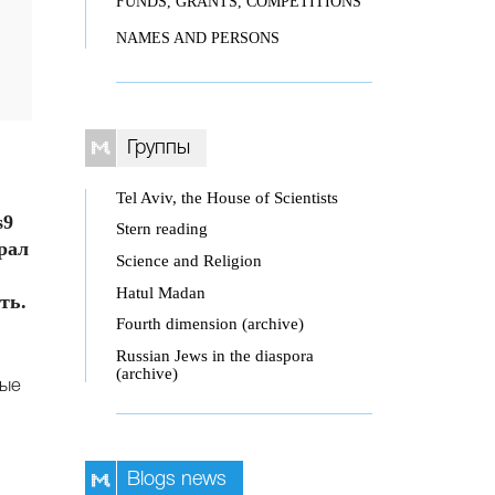
FUNDS, GRANTS, COMPETITIONS
NAMES AND PERSONS
Группы
Tel Aviv, the House of Scientists
s9
Stern reading
рал
Science and Religion
Hatul Madan
ть.
Fourth dimension (archive)
Russian Jews in the diaspora
(archive)
рые
Blogs news