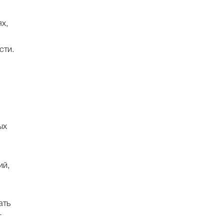
х,
сти.
ых
ий,
ать
г