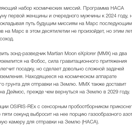
тляющий набор космических миссий. Программа НАСА
уну первой женщины и очередного мужчины к 2024 году, н
 прокладывая путь будущим миссиям на Марс последующим
 на Марс в этом десятилетии не произойдет, но этим ле
соход.
ить зонд-разведчик Martian Moon eXplorer (MMX) на два
землится на Фобос, сила гравитационного притяжения
блегчит посадку, но сделает довольно сложной задачей
иземления. Находящееся на космическом аппарате
го грунта для отправки на Землю. MMX также доставит
на Деймос, прежде чем вернуться на Землю в 2029 году.
нции OSIRIS-REx с сенсорным пробоотборником прикосне
е пяти секунд выбросит на нее порцию газообразного азот
ьную камеру для отправки на Землю (НАСА).