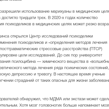
разрешили использование марихуаны в медицинских целя
достигло тридцати трех. В 2020-х годах количество
ия психоделиков в медицинских целях может резко возра
кинса открылся Центр исследований психоделики
рименения психоделиков и «определения методов лечения
 посттравматические стрессовые расстройства (ПТСР)
улировке цели исследований. До сих пор университет
ования псилоцибина — химического вещества в «волшебн
певтического метода лечения ряда психических состояний,
ескую депрессию и тревогу. В настоящее время ученые
гчении страданий от таких опасных для жизни заболеван
дователей обнаружил, что МДМА или экстази может сдел
ительным. Хотя мозг головоногих больше напоминает моз