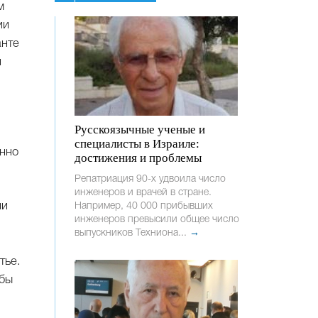
м
ии
анте
й
Русскоязычные ученые и
специалисты в Израиле:
енно
достижения и проблемы
Репатриация 90-х удвоила число
инженеров и врачей в стране.
ли
Например, 40 000 прибывших
инженеров превысили общее число
выпускников Техниона...
→
тье.
обы