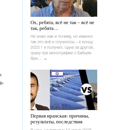
Ох, ребята, всё не так – всё не
так, ребята…
Не знаю как и почему, но именно
так это всё и случилось – к концу
2025 г я получил, одна за другой,
сразу три монографии о Бабьем
Яре:...
→
и
дь
Первая иранская: причины,
результаты, последствия