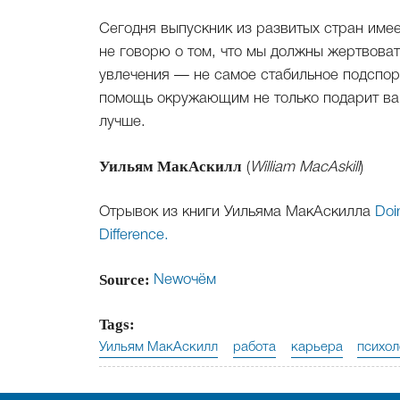
Сегодня выпускник из развитых стран имее
не говорю о том, что мы должны жертвовать
увлечения — не самое стабильное подспорь
помощь окружающим не только подарит ва
лучше.
Уильям МакАскилл
(
William MacAskill
)
Отрывок из книги Уильяма МакАскилла
Doi
Difference.
Source:
Newочём
Tags:
Уильям МакАскилл
работа
карьера
психол