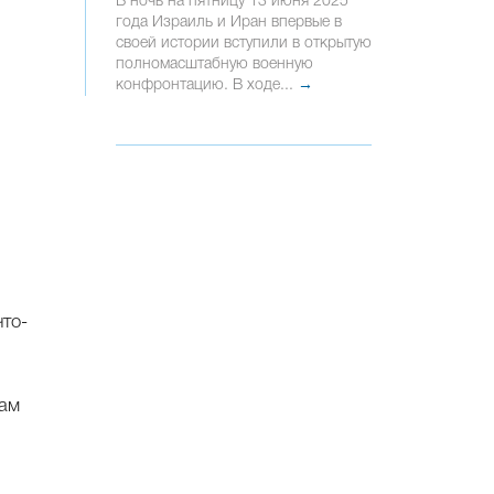
В ночь на пятницу 13 июня 2025
года Израиль и Иран впервые в
своей истории вступили в открытую
полномасштабную военную
конфронтацию. В ходе...
→
то-
вам