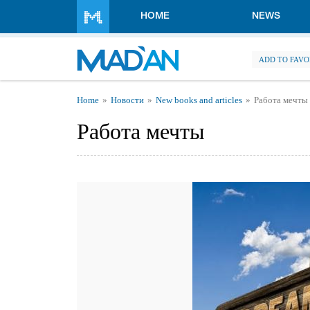
Skip to main content
HOME
NEWS
ADD TO FAVO
You are here
Home
Новости
New books and articles
Работа мечты
Работа мечты