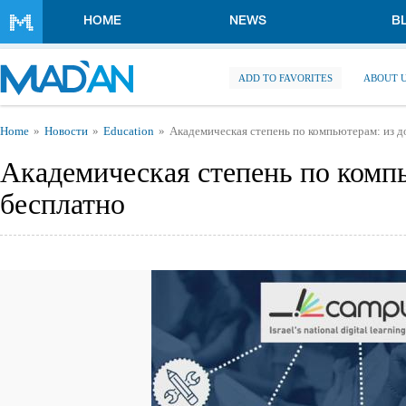
Skip to main content
HOME
NEWS
B
ADD TO FAVORITES
ABOUT 
You are here
Home
Новости
Education
Академическая степень по компьютерам: из д
Академическая степень по компь
бесплатно