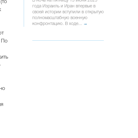
В ночь на пятницу 13 июня 2025
(то
года Израиль и Иран впервые в
к
своей истории вступили в открытую
полномасштабную военную
конфронтацию. В ходе...
→
ют
 По
жить
о
но
ия