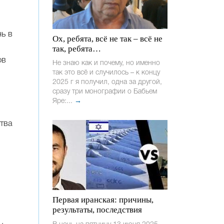
ь в
Ох, ребята, всё не так – всё не
так, ребята…
ов
Не знаю как и почему, но именно
так это всё и случилось – к концу
2025 г я получил, одна за другой,
сразу три монографии о Бабьем
Яре:...
→
тва
Первая иранская: причины,
результаты, последствия