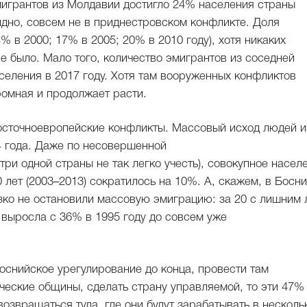
мигрантов из Молдавии достигло 24% населения страны
видно, совсем не в приднестровском конфликте. Доля
% в 2000; 17% в 2005; 20% в 2010 году), хотя никаких
е было. Мало того, количество эмигрантов из соседней
еления в 2017 году. Хотя там вооруженных конфликтов
ромная и продолжает расти.
восточноевропейские конфликты. Массовый исход людей и
4 года. Даже по несовершенной
ри одной страны не так легко учесть), совокупное насел
 лет (2003–2013) сократилось на 10%. А, скажем, в Босни
зко не остановили массовую эмиграцию: за 20 с лишним 
 выросла с 36% в 1995 году до совсем уже
боснийское урегулирование до конца, провести там
ческие общины, сделать страну управляемой, то эти 47%
возвращаться туда, где они будут зарабатывать в несколь