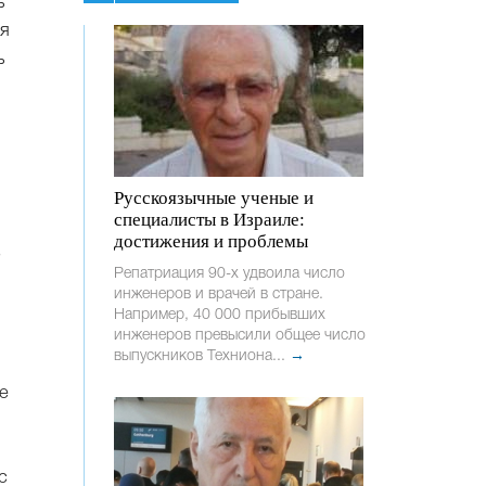
ь
ня
ь
Русскоязычные ученые и
специалисты в Израиле:
достижения и проблемы
ю
Репатриация 90-х удвоила число
инженеров и врачей в стране.
Например, 40 000 прибывших
инженеров превысили общее число
выпускников Техниона...
→
е
с