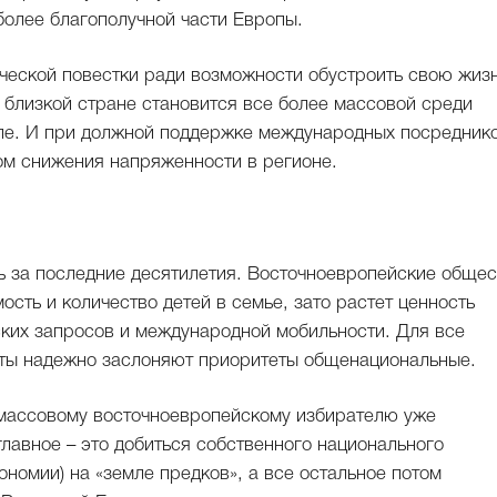
 более благополучной части Европы.
ической повестки ради возможности обустроить свою жизн
о близкой стране становится все более массовой среди
опе. И при должной поддержке международных посредник
ом снижения напряженности в регионе.
ь за последние десятилетия. Восточноевропейские общес
ость и количество детей в семье, зато растет ценность
ских запросов и международной мобильности. Для все
еты надежно заслоняют приоритеты общенациональные.
и массовому восточноевропейскому избирателю уже
главное – это добиться собственного национального
ономии) на «земле предков», а все остальное потом