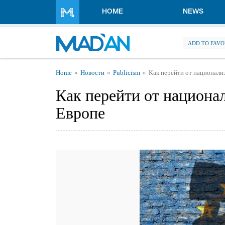
Skip to main content
HOME
NEWS
ADD TO FAVO
You are here
Home
Новости
Publicism
Как перейти от национали
Как перейти от национа
Европе