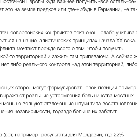
Восточной Европы куда важнее получить «все остальное» 
ет это на земле предков или где-нибудь в Германии, не та
точноевропейских конфликтов пока очень слабо учитыва
оиться на националистических принципах начала ХХ века.
фликта мечтают прежде всего о том, чтобы получить
кой-то территорией и зажить там припеваючи. А сейчас 
 нет либо реального контроля над этой территорией, либ
ующих сторон могут формулировать свои позиции пример
ни выражают реальные устремления большинства местных
м меньше волнуют отвлеченные штуки типа восстановлен
шения независимости, гораздо больше их заботит
 (вот, например, результаты для Молдавии, где 22%