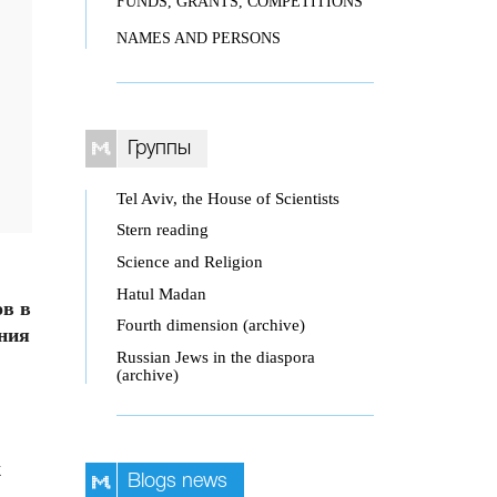
FUNDS, GRANTS, COMPETITIONS
NAMES AND PERSONS
Группы
Tel Aviv, the House of Scientists
Stern reading
Science and Religion
Hatul Madan
ов в
Fourth dimension (archive)
ения
Russian Jews in the diaspora
(archive)
х
Blogs news