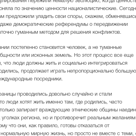
егулирования пережили немалую эволюцию, когда ценност
гоняла по значению ценности националистические. Сегод
ам предложили уладить свои споры, скажем, обменявшис
И даже демократические референдумы о передвижении
аточно гуманным методом для решения конфликтов.
нии постепенно становится человек, а не туманные
общности или исконных земель. Но этот процесс все еще
, что люди должны жить и социально интегрироваться
 родились, продолжает играть непропорционально большу
еждународные посредники.
раницы проводились довольно случайно и стали
о люди хотят жить именно там, где родились, часто
 только запирает враждующие этнические общины наедин
 уголках региона, но и противоречит реальным желаниям
у что они, как правило, готовы отказаться от
 нормальную мирную жизнь, но просто не вместе с теми, 