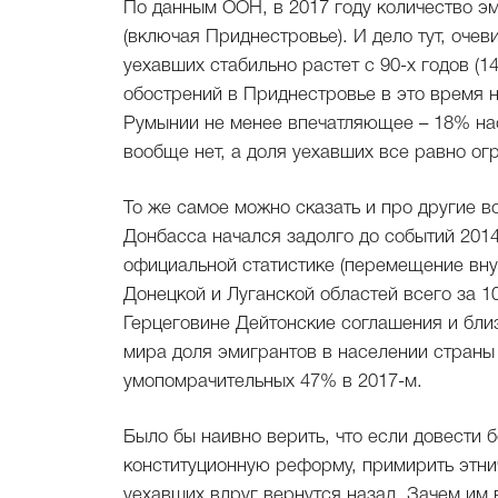
По данным ООН, в 2017 году количество э
(включая Приднестровье). И дело тут, оче
уехавших стабильно растет с 90-х годов (14
обострений в Приднестровье в это время н
Румынии не менее впечатляющее – 18% нас
вообще нет, а доля уехавших все равно ог
То же самое можно сказать и про другие 
Донбасса начался задолго до событий 201
официальной статистике (перемещение внут
Донецкой и Луганской областей всего за 10
Герцеговине Дейтонские соглашения и бли
мира доля эмигрантов в населении страны
умопомрачительных 47% в 2017-м.
Было бы наивно верить, что если довести 
конституционную реформу, примирить этни
уехавших вдруг вернутся назад. Зачем им 