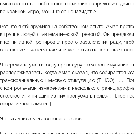
вмешательство, небольшое снижение напряжения, действ
по крайней мере, меньше ее ненавидеть?
Вот что я обнаружила на собственном опыте. Амар проте
к группе людей с математической тревогой. Он предложи
и когнитивной тренировки просто развлечения ради, что
отношение к математике или же только на тестовые балл
Я пережила уже не одну процедуру электростимуляции, н
распереживалась, когда Амар сказал, что собирается и
транскраниальную шумовую стимуляцию (ТШЭС). […] Пот
с контрольными измерениями: несколько страниц арифм
сложности, и ни один из них пропускать нельзя. Плюс не
оперативной памяти. […]
Я приступила к выполнению тестов.
На этот раз стимуляция ощущалась не так, как в Канзасе