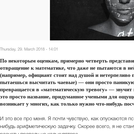
Thursday, 29. March 2018 - 14:01
По некоторым оценкам, примерно четверть представи
отвращение к математике, что даже не пытаются в ней
(например, официант стоит над душой и нетерпеливо п
пытаешься высчитать чаевые) — они просто паникуют
превращается в «математическую тревогу» — звучит к
это просто название, придуманное учеными для ощущен
возникает у многих, как только нужно что-нибудь пос
И это все про меня. Я почти чувствую, как опускаются пс
нибудь арифметическую задачку. Скорее всего, я не ста