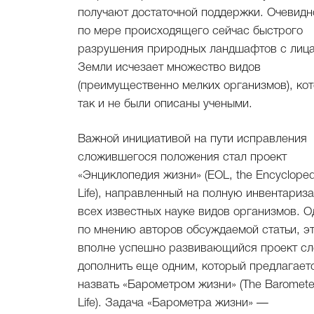
получают достаточной поддержки. Очевидно
по мере происходящего сейчас быстрого
разрушения природных ландшафтов с лиц
Земли исчезает множество видов
(преимущественно мелких организмов), ко
так и не были описаны учеными.
Важной инициативой на пути исправления
сложившегося положения стал проект
«Энциклопедия жизни» (EOL, the Encycloped
Life), направленный на полную инвентариз
всех известных науке видов организмов. О
по мнению авторов обсуждаемой статьи, э
вполне успешно развивающийся проект сл
дополнить еще одним, который предлагает
назвать «Барометром жизни» (The Barometer
Life). Задача «Барометра жизни» —