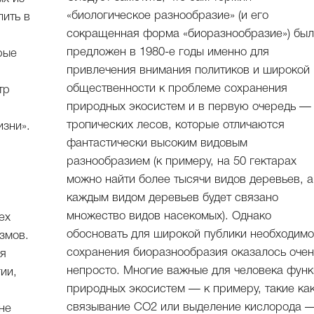
«биологическое разнообразие» (и его
лить в
сокращенная форма «биоразнообразие») бы
предложен в 1980-е годы именно для
рые
привлечения внимания политиков и широкой
общественности к проблеме сохранения
тр
природных экосистем и в первую очередь —
тропических лесов, которые отличаются
зни».
фантастически высоким видовым
разнообразием (к примеру, на 50 гектарах
можно найти более тысячи видов деревьев, а
каждым видом деревьев будет связано
множество видов насекомых). Однако
ех
обосновать для широкой публики необходимо
змов.
сохранения биоразнообразия оказалось очен
ая
непросто. Многие важные для человека фун
ии,
природных экосистем — к примеру, такие ка
связывание СО2 или выделение кислорода 
не