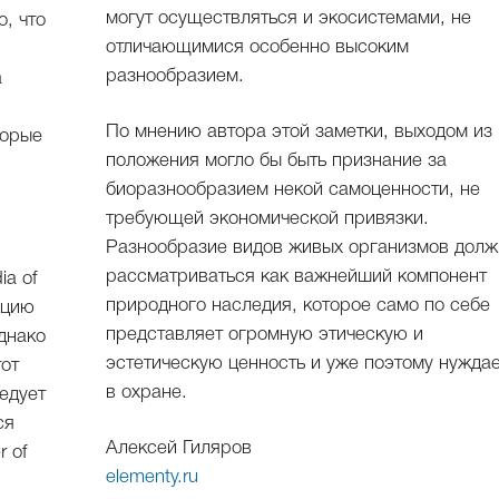
могут осуществляться и экосистемами, не
, что
отличающимися особенно высоким
разнообразием.
а
По мнению автора этой заметки, выходом из
торые
положения могло бы быть признание за
биоразнообразием некой самоценности, не
требующей экономической привязки.
Разнообразие видов живых организмов долж
рассматриваться как важнейший компонент
ia of
природного наследия, которое само по себе
ацию
представляет огромную этическую и
днако
эстетическую ценность и уже поэтому нужда
тот
в охране.
едует
ся
Алексей Гиляров
 of
elementy.ru