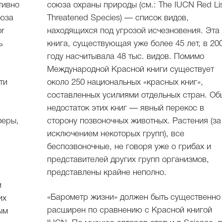
тивно
союза охраны природы (см.: The IUCN Red Lis
оюза
Threatened Species) — список видов,
or
находящихся под угрозой исчезновения. Эта
ь
книга, существующая уже более 45 лет, в 20
году насчитывала 48 тыс. видов. Помимо
Международной Красной книги существует
ти
около 250 национальных «красных книг»,
составленных усилиями отдельных стран. О
недостаток этих книг — явный перекос в
феры,
сторону позвоночных животных. Растения (за
исключением некоторых групп), все
беспозвоночные, не говоря уже о грибах и
представителей других групп организмов,
представлены крайне неполно.
и
«Барометр жизни» должен быть существенно
их
расширен по сравнению с Красной книгой
ым