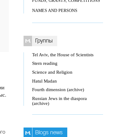
FUNDS, GRANTS, COMPETITIONS
NAMES AND PERSONS
Группы
Tel Aviv, the House of Scientists
Stern reading
Science and Religion
Hatul Madan
ми
Fourth dimension (archive)
ыс.
Russian Jews in the diaspora
(archive)
го
Blogs news