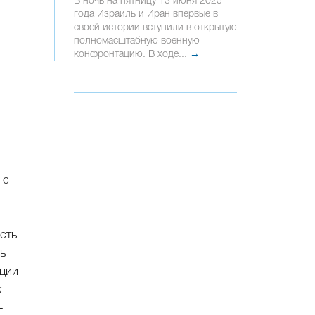
В ночь на пятницу 13 июня 2025
года Израиль и Иран впервые в
своей истории вступили в открытую
л
полномасштабную военную
конфронтацию. В ходе...
→
 с
сть
ь
кции
к
—