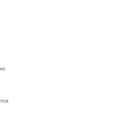
но
ется