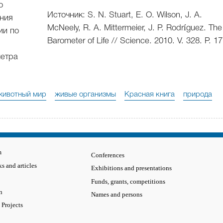
о
Источник: S. N. Stuart, E. O. Wilson, J. A.
ания
McNeely, R. A. Mittermeier, J. P. Rodríguez. The
ии по
Barometer of Life // Science. 2010. V. 328. P. 17
метра
животный мир
живые организмы
Красная книга
природа
m
Conferences
s and articles
Exhibitions and presentations
Funds, grants, competitions
n
Names and persons
 Projects