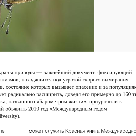
охраны природы — важнейший документ, фиксирующий
анизмов, находящихся под угрозой скорого вымирания.
в, состояние которых вызывает опасение и за популяция
ет радикально расширить, доведя его примерно до 160 т
ска, названного «Барометром жизни», приурочили к
й объявить 2010 год «Международным годом
iversity).
ле
может служить Красная книга Международно