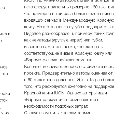
IUCN. По мнению авторов статьи в Science, 
него следует включить примерно 160 тыс. ви
оло
что примерно в три раза больше числа видов
входящих сейчас в Международную Красну
книгу. Но и эта оценка сугубо предварительн
Видовое разнообразие, к примеру, таких груп
ители
как нематоды (круглые черви) или губки,
е
известно нам столь плохо, что включать
соответствующие виды в Красную книгу или 
«Барометр» пока преждевременно.
Конечно, возникает вопрос о стоимости всег
онов
проекта. Предварительно авторы оценивают 
 что
в 60 миллионов долларов. Это в 15 раз боль
того, что расходуется ежегодно на поддержа
Красной книги IUCN. Однако авторы идеи
терий
«Барометра жизни» не сомневаются в
стой
необходимости подобных затрат.
,
Следует заметить, что сам термин
ых из