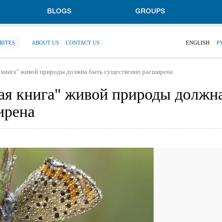
BLOGS
GROUPS
RITES
ABOUT US
CONTACT US
ENGLISH
Р
я книга" живой природы должна быть существенно расширена
ая книга" живой природы должн
ирена