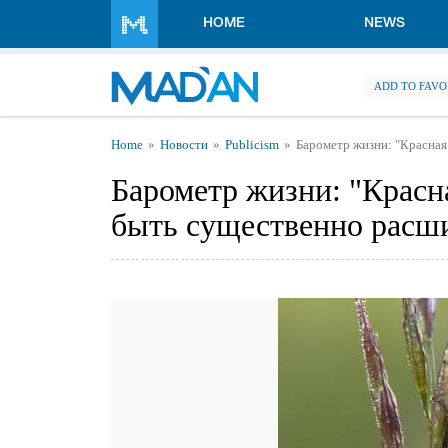
Skip to main content
HOME
NEWS
ADD TO FAVO
You are here
Home
Новости
Publicism
Барометр жизни: "Красна
Барометр жизни: "Красн
быть существенно расш