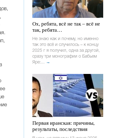
в
дов,
,
Ох, ребята, всё не так – всё не
ю
так, ребята…
ая.
Не знаю как и почему, но именно
п,
так это всё и случилось – к концу
2025 г я получил, одна за другой,
сразу три монографии о Бабьем
Яре:...
→
в
о
ее
ше
ние
Первая иранская: причины,
результаты, последствия