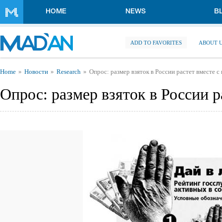
Skip to main content
HOME
NEWS
B
ADD TO FAVORITES
ABOUT 
You are here
Home
Новости
Research
Опрос: размер взяток в России растет вместе с
Опрос: размер взяток в России р