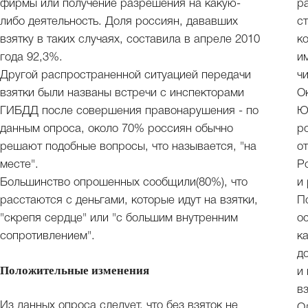
фирмы или получение разрешения на какую-
р
либо деятельность. Доля россиян, дававших
с
взятку в таких случаях, составила в апреле 2010
к
года 92,3%.
и
Другой распространенной ситуацией передачи
ч
взятки были названы встречи с инспекторами
О
ГИБДД после совершения правонарушения - по
Ю
данным опроса, около 70% россиян обычно
р
решают подобные вопросы, что называется, "на
о
месте".
Р
Большинство опрошенных сообщили(80%), что
и
расстаются с деньгами, которые идут на взятки,
П
"скрепя сердце" или "с большим внутренним
о
сопротивлением".
к
д
Положительные изменения
и
в
Из данных опроса следует, что без взяток не
О