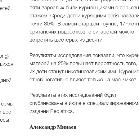
и
пяти взрослых были курильщиками с серьез
детей
стажем. Среди детей курящими себя назвал
почти 30%. В самой старшей группе, 17−лет
британских подростков, с сигаретой можно
встретить шестерых из десяти.
Результаты исследования показали, что куре
ong)
матерей на 25% повышает вероятность того, 
вшихся
их дети станут никотинозависимыми. Курени
отцов негативно влияет только на мальчиков.
едной
Результаты этих исследований будут
опубликованы в июле в специализированном
 семь
издании Pediatrics.
й вес
ассы
Александр Минаев