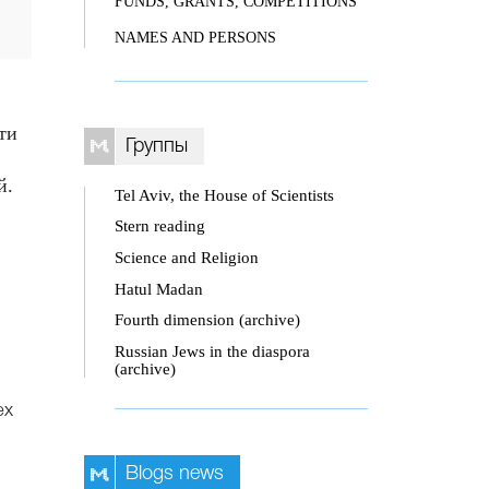
FUNDS, GRANTS, COMPETITIONS
NAMES AND PERSONS
ти
Группы
й.
Tel Aviv, the House of Scientists
Stern reading
Science and Religion
Hatul Madan
Fourth dimension (archive)
Russian Jews in the diaspora
(archive)
ех
Blogs news