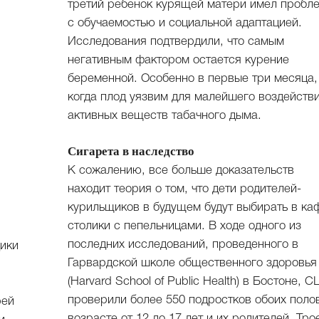
третий ребенок курящей матери имел пробл
с обучаемостью и социальной адаптацией.
Исследования подтвердили, что самым
негативным фактором остается курение
беременной. Особенно в первые три месяца,
когда плод уязвим для малейшего воздейств
активных веществ табачного дыма.
Сигарета в наследство
К сожалению, все больше доказательств
находит теория о том, что дети родителей-
курильщиков в будущем будут выбирать в ка
столики с пепельницами. В ходе одного из
последних исследований, проведенного в
дики
Гарвардской школе общественного здоровья
(Harvard School of Public Health) в Бостоне, 
проверили более 550 подростков обоих поло
рей
возрасте от 12 до 17 лет и их родителей. Тро