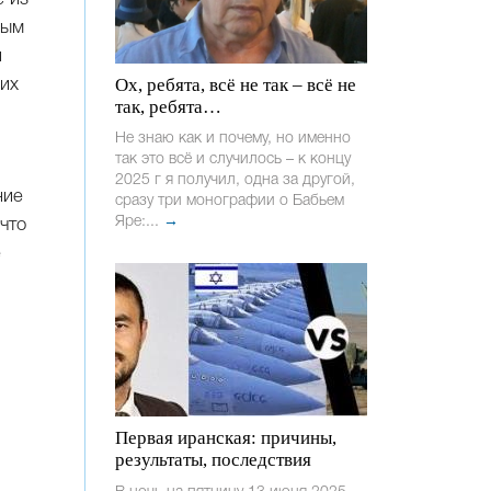
ным
и
Ох, ребята, всё не так – всё не
них
так, ребята…
Не знаю как и почему, но именно
так это всё и случилось – к концу
2025 г я получил, одна за другой,
ние
сразу три монографии о Бабьем
Яре:...
→
что
е
Первая иранская: причины,
результаты, последствия