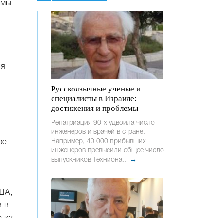
емы
ия
Русскоязычные ученые и
специалисты в Израиле:
достижения и проблемы
Репатриация 90-х удвоила число
инженеров и врачей в стране.
фе
Например, 40 000 прибывших
инженеров превысили общее число
выпускников Техниона...
→
США,
в в
е из