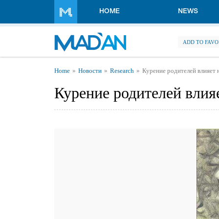
Skip to main content
HOME
NEWS
ADD TO FAVO
You are here
Home
Новости
Research
Курение родителей влияет 
Курение родителей влия