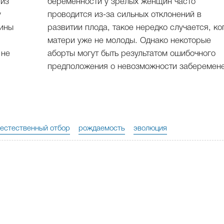
 из
беременности у зрелых женщин часто
y
проводится из-за сильных отклонений в
щины
развитии плода, такое нередко случается, ко
матери уже не молоды. Однако некоторые
 не
аборты могут быть результатом ошибочного
предположения о невозможности заберемене
естественный отбор
рождаемость
эволюция