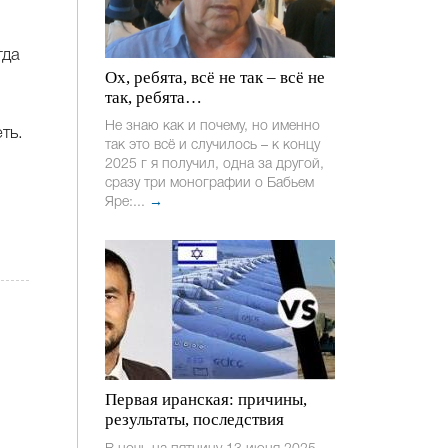
гда
Ох, ребята, всё не так – всё не
так, ребята…
Не знаю как и почему, но именно
ть.
так это всё и случилось – к концу
2025 г я получил, одна за другой,
сразу три монографии о Бабьем
Яре:...
→
Первая иранская: причины,
результаты, последствия