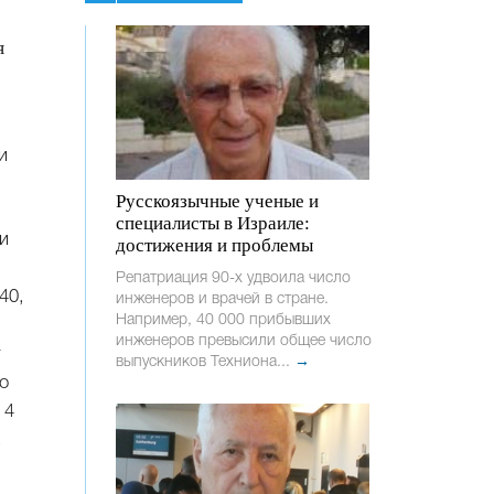
я
и
Русскоязычные ученые и
специалисты в Израиле:
и
достижения и проблемы
Репатриация 90-х удвоила число
40,
инженеров и врачей в стране.
Например, 40 000 прибывших
инженеров превысили общее число
т
выпускников Техниона...
→
о
 4
.