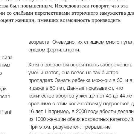
ства был повышенным. Исследователи говорят, что эта
ии со слабыми перспективами вторичного замужества дл
процент женщин, имевших возможность производить
возраста. Очевидно, их слишком много пугал
спадом фертильности.
я сила
Хотя с возрастом вероятность забеременеть 
ршем
уменьшается, она вовсе не так быстро
о
пропадает. Зачать ребенка можно и в 30, и в 
и даже в 50 лет. Данные показывают, что
еди
количество абортов у женщин от 40 до 44 ле
uncan
сравнимо с этим количеством у подростков д
16 лет. Например, в 2008 году аборты делали
Plant
из 1000 женщин обеих возрастных категорий
При этом, разумеется, прерывание