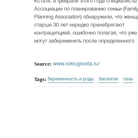
Кстати, в феврале этого года специалисты
Ассоциации по планированию семьи (Famil
Planning Association) обнаружили, что жен
старше 30 лет нередко пренебрегают
контрацепцией, ошибочно полагая, что уже
могут забеременеть после определенного
Source:
www.vokrugsveta.ru/
Tags:
беременность и роды
биология
гены