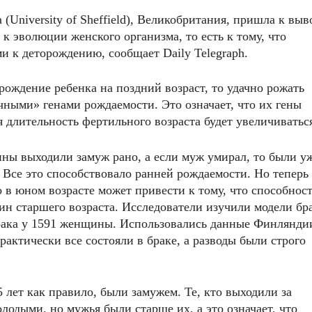
University of Sheffield), Великобритания, пришла к выв
 к эволюции женского организма, то есть к тому, что
и к деторождению, сообщает Daily Telegraph.
ждение ребенка на поздний возраст, то удачно рожать
чными» генами рождаемости. Это означает, что их гены
яя длительность фертильного возраста будет увеличиватьс
ны выходили замуж рано, а если муж умирал, то были у
 Все это способствовало ранней рождаемости. Но теперь
 в юном возрасте может привести к тому, что способност
ин старшего возраста. Исследователи изучили модели бра
брака у 1591 женщины. Использовались данные Финлянди
практически все состояли в браке, а разводы были строго
лет как правило, были замужем. Те, кто выходили за
лодыми, но мужья были старше их, а это означает, что