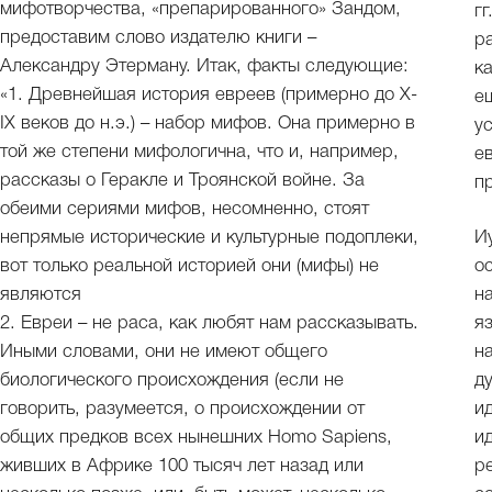
мифотворчества, «препарированного» Зандом,
г
предоставим слово издателю книги –
р
Александру Этерману. Итак, факты следующие:
к
«1. Древнейшая история евреев (примерно до X-
е
IX веков до н.э.) – набор мифов. Она примерно в
у
той же степени мифологична, что и, например,
е
рассказы о Геракле и Троянской войне. За
п
обеими сериями мифов, несомненно, стоят
непрямые исторические и культурные подоплеки,
И
вот только реальной историей они (мифы) не
о
являются
н
2. Евреи – не раса, как любят нам рассказывать.
я
Иными словами, они не имеют общего
н
биологического происхождения (если не
д
говорить, разумеется, о происхождении от
и
общих предков всех нынешних Homo Sapiens,
и
живших в Африке 100 тысяч лет назад или
р