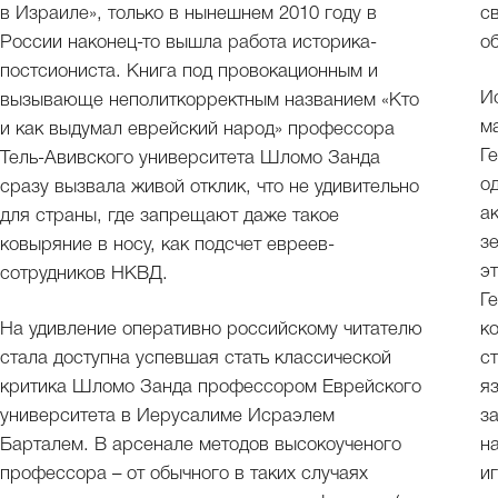
в Израиле», только в нынешнем 2010 году в
с
России наконец-то вышла работа историка-
о
постсиониста. Книга под провокационным и
И
вызывающе неполиткорректным названием «Кто
м
и как выдумал еврейский народ» профессора
Г
Тель-Авивского университета Шломо Занда
о
сразу вызвала живой отклик, что не удивительно
а
для страны, где запрещают даже такое
зе
ковыряние в носу, как подсчет евреев-
эт
сотрудников НКВД.
Г
На удивление оперативно российскому читателю
к
стала доступна успевшая стать классической
с
критика Шломо Занда профессором Еврейского
я
университета в Иерусалиме Исраэлем
з
Барталем. В арсенале методов высокоученого
н
профессора – от обычного в таких случаях
и