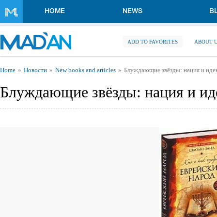
Skip to main content
HOME
NEWS
B
ADD TO FAVORITES
ABOUT 
You are here
Home
Новости
New books and articles
Блуждающие звёзды: нация и иде
Блуждающие звёзды: нация и ид