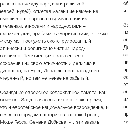
о
равенства между народом и религией
и 
(еврей=иудей), отметая малейшие намеки на
смешивание евреев с окружавшими их
З
племенам, этносами и народностями –
н
финикийцами, арабами, самаритянами», а также
о
«чему мог послужить сконструированный
Д
этнически и религиозно чистый народ» –
з
очевиден. Легитимации права евреев,
п
сохранивших свою этничность и религию в
п
диаспоре, на Эрец-Исраэль, несправедливо
с
утерянный, но тем не менее не забытый.
э
о
Созидание еврейской коллективной памяти, как
и
отмечает Занд, началось почти в то же время,
с
что и европейское национальное возрождение, и
п
связано с трудами историков Генриха Греца,
ку
Моше Гесса, Семена Дубнова: «…эти завалы