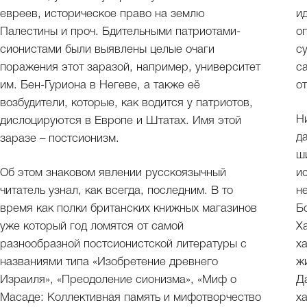
евреев, историческое право на землю
и
Палестины и проч. Бдительными патриотами-
о
сионистами были выявлены целые очаги
с
поражения этот заразой, например, университет
с
им. Бен-Гуриона в Негеве, а также её
от
возбудители, которые, как водится у патриотов,
Н
дислоцируются в Европе и Штатах. Имя этой
д
заразе – постсионизм.
ш
Об этом знаковом явлении русскоязычный
и
читатель узнал, как всегда, последним. В то
н
время как полки британских книжных магазинов
Б
уже который год ломятся от самой
Х
разнообразной постсионистской литературы с
х
названиями типа «Изобретение древнего
ж
Израиля», «Преодоление сионизма», «Миф о
Д
Масаде: Коллективная память и мифотворчество
х