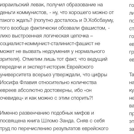
израильский левак, получил образование на
г
деньги коммунистов, - ну, что хорошего можно от
л
такого ждать? (попутно досталось и Э.Хобсбауму,
п
того вообще фактически обозвали фашистом, -
с
лихо выстроенная логическая цепочка –
г
социалист-коммунист-сталинист-фашист не
е
может не вызвать недоумения у нормального
г
зрителя). Отметим лишь тот факт, что ведущий
е
передачи и эксперт-историк Еврейского
университета всерьез утверждали, что цифры
Т
Иосифа Флавия относительно количества
н
евреев абсолютно достоверны, ибо «он
к
очевидец» и как можно с этим спорить?!
н
в
Именно развенчанию подобных мифов и
п
посвящена книга Шломо Занда. Сняв с себя
э
труд по перечислению результатов еврейского
з