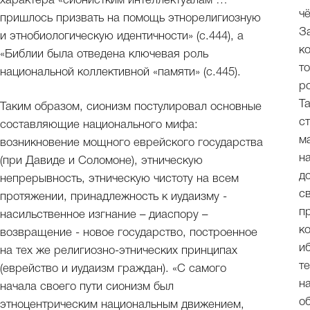
характера «сионистким интеллектуалам …
ч
пришлось призвать на помощь этнорелигиозную
З
и этнобиологическую идентичности» (с.444), а
к
«Библии была отведена ключевая роль
т
национальной коллективной «памяти» (с.445).
р
Т
Таким образом, сионизм постулировал основные
с
составляющие национального мифа:
м
возникновение мощного еврейского государства
н
(при Давиде и Соломоне), этническую
д
непрерывность, этническую чистоту на всем
с
протяжении, принадлежность к иудаизму -
п
насильственное изгнание – диаспору –
к
возвращение - новое государство, построенное
и
на тех же религиозно-этнических принципах
т
(еврейство и иудаизм граждан). «С самого
н
начала своего пути сионизм был
о
этноцентрическим национальным движением,