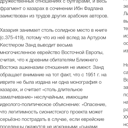
дружественных отношениях с булгарами, и весь
з
фрагмент о хазарах в сочинении Ибн Фадлана
Л
заимствован из трудов других арабских авторов.
в
т
Хазария занимает столь солидное место в книге
и
(с.375-419), потому что из неё вслед за Артуром
о
Кестлером Занд выводит весьма
и
многочисленное еврейство Восточной Европы,
считая, что к древним обитателям Ближнего
Н
Востока ашкеназим отношения не имеют. Занд
с
обращает внимание на тот факт, что с 1951 г. на
В
иврите не была издана ни одна монография о
з
хазарах, и считает «столь длительное
п
замалчивание» неслучайным, имеющим
н
идеолого-политическое объяснение: «Опасение,
р
что легитимность сионистского проекта может
X
серьёзно пострадать в случае, если еврейские
н
поселенцы окажутся не исконными «сынами