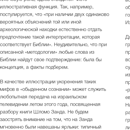
в
иллюстративная функция. Так, например,
о
постулируется, что «при наличии двух одинаково
г
вероятных объяснений той или иной
И
археологической находки естественно отдать
предпочтение такой интерпретации, которая
Д
соответствует Библии». Неудивительно, что при
г
описанной «методологии» любые слова из
п
Библии найдут свое подтверждение: была бы
в
концепция, а факты подберем.
с
и
В качестве иллюстрации укоренения таких
п
мифов в «обыденном сознании» может служить
«
любопытная передача на израильском
е
телевидении летом этого года, посвященная
Н
разбору книги Шломо Занда. Не будем
р
заострять внимание на том, что на Занда
г
мгновенно были навешаны ярлыки: типичный
л