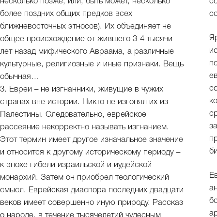
несколько позже, или, быть может, несколько
с
более поздних общих предков всех
с
ближневосточных этносов). Их объединяет не
Я
общее происхождение от жившего 3-4 тысячи
и
лет назад мифического Авраама, а различные
п
культурные, религиозные и иные признаки. Вещь
е
обычная…
с
3. Евреи – не изгнанники, живущие в чужих
к
странах вне истории. Никто не изгонял их из
с
Палестины. Следовательно, еврейское
з
рассеяние некорректно называть изгнанием.
п
Этот термин имеет другое изначальное значение
б
и относится к другому историческому периоду –
к эпохе гибели израильской и иудейской
Е
монархий. Затем он приобрел теологический
а
смысл. Еврейская диаспора последних двадцати
б
веков имеет совершенно иную природу. Рассказ
а
о народе, в течение тысячелетий чудесным