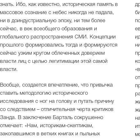
знать. Ибо, как известно, историческая память в
д
массовое сознание с небес никогда не падала,
б
ни в доиндустриальную эпоху, ни тем более
п
сейчас, в век всеобщего образования и
е
глобального распространения СМИ. Концепции
и
прошлого формировались тогда и формируются
н
сейчас узким кругом облеченных доверием
п
власти лиц с целью легитимации этой самой
к
власти.
«
о
Вообще, создается впечатление, что привычка
п
ставить методологию исторического
р
исследования с ног на голову и путать причину
ж
со следствием – отличительная черта критиков
ж
Занда. В заключение Барталь сокрушенно
н
отмечает: «Нам, историкам-скептикам,
и
закопавшимся в ветхих книгах и пыльных
м