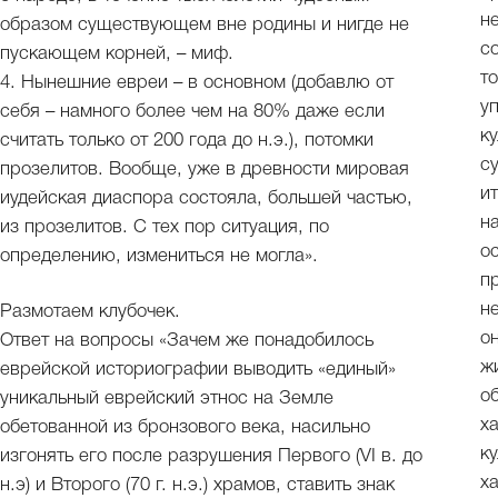
н
образом существующем вне родины и нигде не
с
пускающем корней, – миф.
т
4. Нынешние евреи – в основном (добавлю от
у
себя – намного более чем на 80% даже если
к
считать только от 200 года до н.э.), потомки
с
прозелитов. Вообще, уже в древности мировая
и
иудейская диаспора состояла, большей частью,
н
из прозелитов. С тех пор ситуация, по
о
определению, измениться не могла».
п
н
Размотаем клубочек.
о
Ответ на вопросы «Зачем же понадобилось
ж
еврейской историографии выводить «единый»
о
уникальный еврейский этнос на Земле
х
обетованной из бронзового века, насильно
к
изгонять его после разрушения Первого (VI в. до
х
н.э) и Второго (70 г. н.э.) храмов, ставить знак