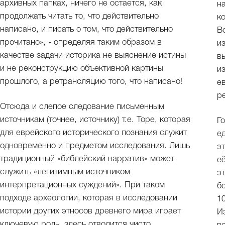
архивных папках, ничего не остается, как
н
продолжать читать то, что действительно
к
написано, и писать о том, что действительно
В
прочитано», - определяя таким образом в
и
качестве задачи историка не выяснение истины
в
и не реконструкцию объективной картины
и
прошлого, а ретрансляцию того, что написано!
е
р
Отсюда и слепое следование письменным
источникам (точнее, источнику) т.е. Торе, которая
Г
для еврейского исторического познания служит
е
одновременно и предметом исследования. Лишь
э
традиционный «библейский нарратив» может
е
служить «легитимным источником
э
интерпретационных суждений». При таком
б
подходе археологии, которая в исследовании
1
истории других этносов древнего мира играет
И
ключевую роль, здесь отводится чисто