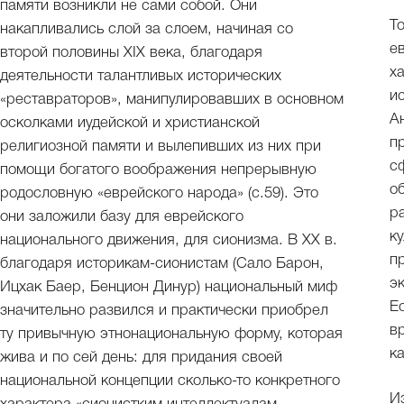
памяти возникли не сами собой. Они
Т
накапливались слой за слоем, начиная со
е
второй половины XIX века, благодаря
х
деятельности талантливых исторических
и
«реставраторов», манипулировавших в основном
А
осколками иудейской и христианской
п
религиозной памяти и вылепивших из них при
с
помощи богатого воображения непрерывную
о
родословную «еврейского народа» (с.59). Это
р
они заложили базу для еврейского
к
национального движения, для сионизма. В XX в.
п
благодаря историкам-сионистам (Сало Барон,
э
Ицхак Баер, Бенцион Динур) национальный миф
Е
значительно развился и практически приобрел
в
ту привычную этнонациональную форму, которая
к
жива и по сей день: для придания своей
национальной концепции сколько-то конкретного
И