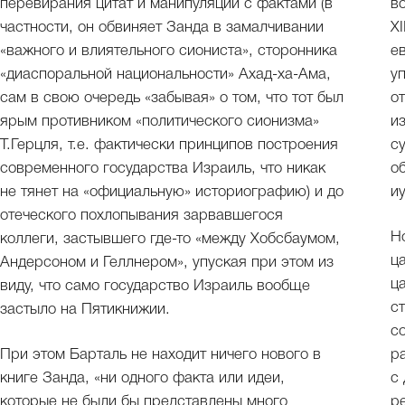
перевирания цитат и манипуляции с фактами (в
в
частности, он обвиняет Занда в замалчивании
XI
«важного и влиятельного сиониста», сторонника
е
«диаспоральной национальности» Ахад-ха-Ама,
у
сам в свою очередь «забывая» о том, что тот был
о
ярым противником «политического сионизма»
и
Т.Герцля, т.е. фактически принципов построения
с
современного государства Израиль, что никак
о
не тянет на «официальную» историографию) и до
и
отеческого похлопывания зарвавшегося
Н
коллеги, застывшего где-то «между Хобсбаумом,
ц
Андерсоном и Геллнером», упуская при этом из
ца
виду, что само государство Израиль вообще
с
застыло на Пятикнижии.
с
При этом Барталь не находит ничего нового в
р
книге Занда, «ни одного факта или идеи,
с
которые не были бы представлены много
р