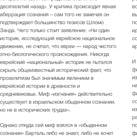
десятилетий назад». У критика происходит явная
в
аберрация сознания – сам того не замечая он
в
подтверждает большинство тезисов Шломо
п
Занда. Чего только стоит заявление: «Ни один
и
историк, исследующий еврейское национальное
с
движение, не считал, что евреи — народ чистого
а
этно-биологического происхождения. Никогда
И
еврейский «национальный» историк не пытался
ф
скрыть общеизвестный исторический факт, что
и
прозелитизм был значимым явлением в
н
еврейской истории в древности и
ф
средневековье. Миф «изгнания» действительно
с
существует в израильском обыденном сознании,
и
но не в исторических трудах».
р
Однако откуда сей миф взялся в «обыденном
п
сознании» Барталь либо не знает, либо не хочет
ф