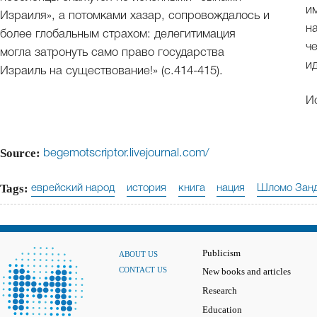
и
Израиля», а потомками хазар, сопровождалось и
н
более глобальным страхом: делегитимация
ч
могла затронуть само право государства
и
Израиль на существование!» (с.414-415).
И
Source:
begemotscriptor.livejournal.com/
Tags:
еврейский народ
история
книга
нация
Шломо Зан
Publicism
ABOUT US
CONTACT US
New books and articles
Research
Education