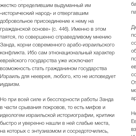
б
жестко определившим выдуманный им
п
«исторический народ» и отвергавшим
добровольное присоединение к нему на
Д
гражданской основе» (с. 446). Именно в этом
п
таятся, по совершенно справедливому мнению
с
Занда, корни современного арабо-израильского
о
конфликта. Ибо сам этнонациональный характер
п
еврейского государства уже исключает
е
возможность стать гражданином государства
с
Израиль для нееврея, любого, кто не исповедует
О
иудаизм.
м
а
Но при всей силе и бесспорности работы Занда
в части срывания покровов, то есть мифов и
Н
идеологем израильской историографии, критики
Е
быстро и уверенно нашли в ней слабые места,
в
на которых с энтузиазмом и сосредоточились,