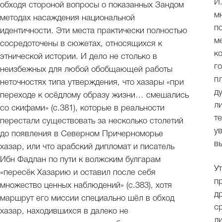
И
обходя стороной вопросы о показанных Зандом
м
методах насаждения национальной
п
идентичности. Эти места практически полностью
м
сосредоточены в сюжетах, относящихся к
к
этнической истории. И дело не столько в
г
неизбежных для любой обобщающей работы
п
неточностях типа утверждения, что хазары «при
д
переходе к осёдлому образу жизни… смешались
л
со скифами» (с.381), которые в реальности
т
перестали существовать за несколько столетий
у
до появления в Северном Причерноморье
в
хазар, или что арабский дипломат и писатель
Ибн Фадлан по пути к волжским булгарам
У
«пересёк Хазарию и оставил после себя
п
множество ценных наблюдений» (с.383), хотя
д
маршрут его миссии специально шёл в обход
с
хазар, находившихся в далеко не
л