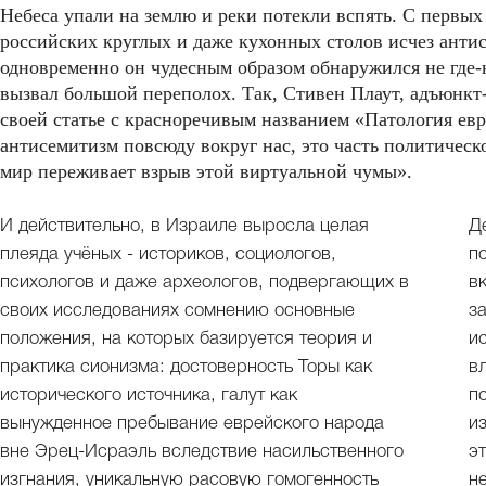
Небеса упали на землю и реки потекли вспять. С первых 
российских круглых и даже кухонных столов исчез анти
одновременно он чудесным образом обнаружился не где-н
вызвал большой переполох. Так, Стивен Плаут, адъюнк
своей статье с красноречивым названием «Патология ев
антисемитизм повсюду вокруг нас, это часть политическо
мир переживает взрыв этой виртуальной чумы».
И действительно, в Израиле выросла целая
Д
плеяда учёных - историков, социологов,
п
психологов и даже археологов, подвергающих в
в
своих исследованиях сомнению основные
з
положения, на которых базируется теория и
и
практика сионизма: достоверность Торы как
в
исторического источника, галут как
п
вынужденное пребывание еврейского народа
и
вне Эрец-Исраэль вследствие насильственного
э
изгнания, уникальную расовую гомогенность
н