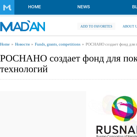
Skip to main content
HOME
NEWS
B
ADD TO FAVORITES
ABOUT 
You are here
Home
Новости
Funds, grants, competitions
РОСНАНО создает фонд для п
РОСНАНО создает фонд для пок
технологий