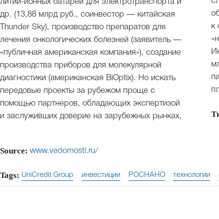
с
литий-ионных батарей для электротранспорта и
о
др. (13,88 млрд руб., соинвестор — китайская
к
Thunder Sky), производство препаратов для
«н
лечения онкологических болезней (заявитель —
И
«публичная американская компания»), создание
м
производства приборов для молекулярной
п
диагностики (американская BiOptix). Но искать
п
передовые проекты за рубежом проще с
помощью партнеров, обладающих экспертизой
Т
и заслуживших доверие на зарубежных рынках,
Source:
www.vedomosti.ru/
Tags:
UniCredit Group
инвестиции
РОСНАНО
технологии