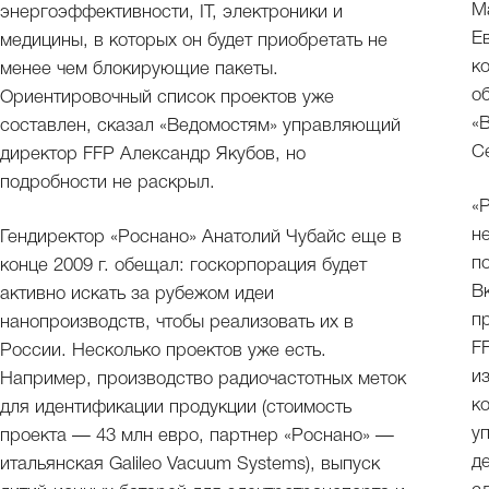
М
энергоэффективности, IT, электроники и
Е
медицины, в которых он будет приобретать не
к
менее чем блокирующие пакеты.
о
Ориентировочный список проектов уже
«В
составлен, сказал «Ведомостям» управляющий
С
директор FFP Александр Якубов, но
подробности не раскрыл.
«
н
Гендиректор «Роснано» Анатолий Чубайс еще в
п
конце 2009 г. обещал: госкорпорация будет
В
активно искать за рубежом идеи
п
нанопроизводств, чтобы реализовать их в
F
России. Несколько проектов уже есть.
и
Например, производство радиочастотных меток
к
для идентификации продукции (стоимость
у
проекта — 43 млн евро, партнер «Роснано» —
д
итальянская Galileo Vacuum Systems), выпуск