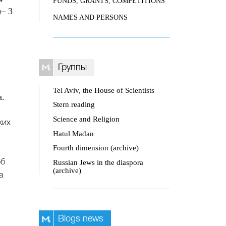
FUNDS, GRANTS, COMPETITIONS
)– 3
NAMES AND PERSONS
Группы
Tel Aviv, the House of Scientists
а.
Stern reading
Science and Religion
ких
Hatul Madan
Fourth dimension (archive)
Russian Jews in the diaspora
об
(archive)
а
Blogs news