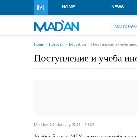
Skip to main content
HOME
NEWS
ADD TO FAVO
You are here
Home
Новости
Education
Поступление и учеба ино
Поступление и учеба и
Monday, 31. January 2011 - 10:04
Учебный год в МГУ длится с сентября по 