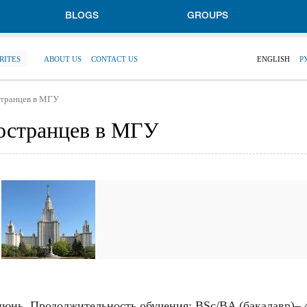
BLOGS
GROUPS
RITES
ABOUT US
CONTACT US
ENGLISH
Р
странцев в МГУ
ностранцев в МГУ
июнь. Продолжительность обучения: BSc/BA (бакалавр)– 