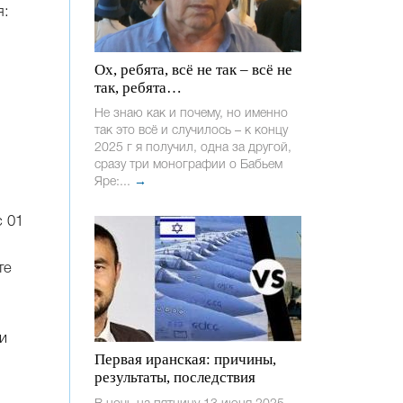
я:
Ох, ребята, всё не так – всё не
так, ребята…
Не знаю как и почему, но именно
так это всё и случилось – к концу
2025 г я получил, одна за другой,
сразу три монографии о Бабьем
Яре:...
→
 01
те
и
Первая иранская: причины,
результаты, последствия