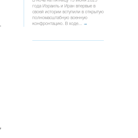
В ночь на пятницу 13 июня 2025
года Израиль и Иран впервые в
своей истории вступили в открытую
полномасштабную военную
конфронтацию. В ходе...
→
-
7