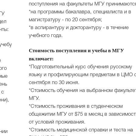
поступления на факультеты МГУ принимаютс
*на программы бакалавра, специалиста и в
ГУ
магистратуру - по 20 сентября;
дел
*в аспирантуру и докторантуру - в течение
нты:
учебного года.
учебу
Стоимость поступления и учебы в МГУ
включает:
е
*Подготовительный курс обучения русскому
ого
языку и профилирующим предметам в ЦМО с
мые
сентября по 30 июня.
ень
*Стоимость обучения на выбранном факульте
 с
МГУ.
ни),
*Стоимость проживания в студенческом
общежитии МГУ от $75 в месяц в зависимост
от условий проживания.
*Стоимость медицинской справки и теста на
нии