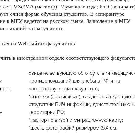
х лет; MSc/MA (магистр)– 2 учебных года; PhD (аспирант
вует очная форма обучения студентов. В аспирантуре
ие в МГУ ведется на русском языке. Зачисление в МГУ
 испытаний на факультетах.
ься на Web-сайтах факультетов:
ть в иностранном отделе соответствующего факультет
свидетельствующую об отсутствии медицинс
и
противопоказаний для учебы в РФ и на
ного
соответствующем факультете;
*справку (сертификат), свидетельствующую 
отсутствии ВИЧ-инфекции, действительную н
в
территории РФ;
*паспорт с визой и миграционную карту;
*шесть фотографий размером 3х4 см.