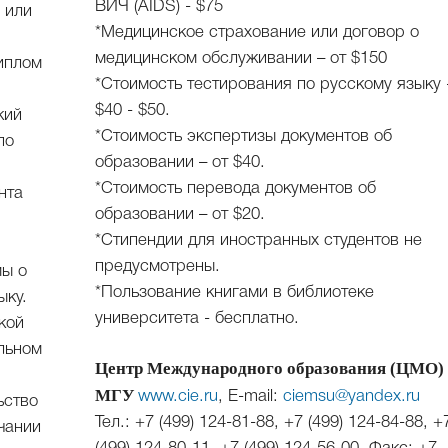
ВИЧ (AIDS) - $75
 или
*Медицинское страхование или договор о
медицинском обслуживании – от $150
иплом
*Стоимость тестирования по русскому языку 
$40 - $50.
кий
*Стоимость экспертизы документов об
по
образовании – от $40.
*Стоимость перевода документов об
нта
образовании – от $20.
*Стипендии для иностранных студентов не
предусмотрены.
мы о
*Пользование книгами в библиотеке
ыку.
университета - бесплатно.
кой
льном
Центр Международного образования (ЦМО)
МГУ
www.cie.ru
, E-mail:
ciemsu@yandex.ru
ьство
Teл.: +7 (499) 124-81-88, +7 (499) 124-84-88, +
чании