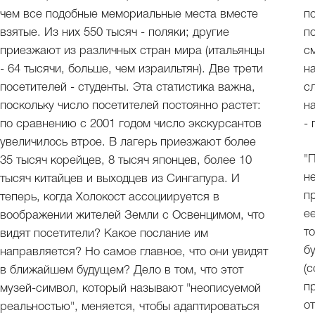
чем все подобные мемориальные места вместе
п
взятые. Из них 550 тысяч - поляки; другие
п
приезжают из различных стран мира (итальянцы
с
- 64 тысячи, больше, чем израильтян). Две трети
н
посетителей - студенты. Эта статистика важна,
с
поскольку число посетителей постоянно растет:
н
по сравнению с 2001 годом число экскурсантов
- 
увеличилось втрое. В лагерь приезжают более
"
35 тысяч корейцев, 8 тысяч японцев, более 10
н
тысяч китайцев и выходцев из Сингапура. И
п
теперь, когда Холокост ассоциируется в
е
воображении жителей Земли с Освенцимом, что
т
видят посетители? Какое послание им
б
направляется? Но самое главное, что они увидят
(
в ближайшем будущем? Дело в том, что этот
п
музей-символ, который называют "неописуемой
о
реальностью", меняется, чтобы адаптироваться