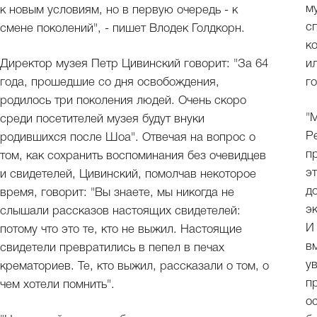
м
к новым условиям, но в первую очередь - к
с
смене поколений", - пишет Влодек Голдкорн.
к
Директор музея Петр Цивинский говорит: "За 64
и
года, прошедшие со дня освобождения,
г
родилось три поколения людей. Очень скоро
"
среди посетителей музея будут внуки
Р
родившихся после Шоа". Отвечая на вопрос о
п
том, как сохранить воспоминания без очевидцев
э
и свидетелей, Цивинский, помолчав некоторое
д
время, говорит: "Вы знаете, мы никогда не
э
слышали рассказов настоящих свидетелей:
И
потому что это те, кто не выжил. Настоящие
в
свидетели превратились в пепел в печах
у
крематориев. Те, кто выжил, рассказали о том, о
п
чем хотели помнить".
о