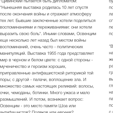
"Цивинский пытается быть дипломатом:
б
"Нынешняя выставка родилась 10 лет спустя
п
после окончания войны и отражает атмосферу
л
тех лет. Бывшие заключенные хотели поделиться
с
воспоминаниями и переживаниями: они хотели
п
выразить свою боль". Иными словами, Освенцим
п
еще несколько лет назад был местом войны
"
воспоминаний, очень часто - политических
н
манипуляций. Выставка 1955 года представляет
ж
мир в черном и белом цвете: с одной стороны -
р
мученичество и героизм хороших,
г
приправленные антифашистской риторикой той
в
поры; с другой - палачи, воплощение зла. И
г
множество самых настоящих реликвий: волосы,
н
очки, чемоданы, ботинки. Много ужаса и мало
п
размышлений. И потом, возникает вопрос:
п
Освенцим - это место памяти Шоа или
с
антифашистов? Поляков или евреев?