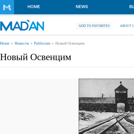
Skip to main content
HOME
NEWS
B
ADD TO FAVORITES
ABOUT 
You are here
Home
Новости
Publicism
Новый Освенцим
Новый Освенцим