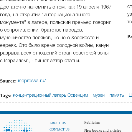
с
Достаточно напомнить о том, как 19 апреля 1967
у
года, на открытии "интернационального
т
монумента" в лагере, польский премьер говорил
о сопротивлении, братстве народов,
В
мученичестве поляков, но не о Холокосте и
евреях. Это было время холодной войны, канун
разрыва всех отношений стран советской зоны
с Израилем", - пишет автор статьи.
Source:
inopressa.ru/
Tags:
концентрационный лагерь Освенцим
музей
память
Publicism
ABOUT US
CONTACT US
New books and articles