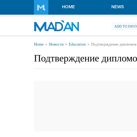
Skip to main content
HOME
NEWS
ADD TO FAVO
You are here
Home
Новости
Education
Подтверждение дипломов 
Подтверждение дипломо