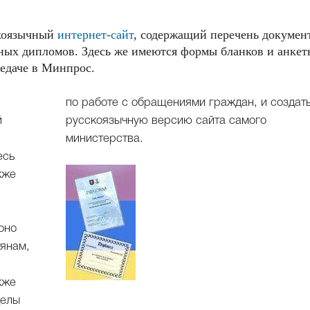
скоязычный
интернет-сайт
, содержащий перечень докумен
ых дипломов. Здесь же имеются формы бланков и анкет
едаче в Минпрос.
по работе с обращениями граждан, и создат
й
русскоязычную версию сайта самого
министерства.
есь
кже
оно
янам,
кже
делы