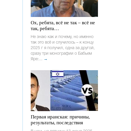
Ох, ребята, всё не так – всё не
так, ребята…
Не знаю как и почему, но именно
так это всё и случилось – к концу
2025 г я получил, одна за другой,
сразу три монографии о Бабьем
Яре:...
→
Первая иранская: причины,
результаты, последствия