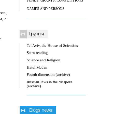
FUNDS, GRANTS, COMPETITIONS
NAMES AND PERSONS
тов,
ы, а
Группы
ь
Tel Aviv, the House of Scientists
Stern reading
Science and Religion
Hatul Madan
Fourth dimension (archive)
Russian Jews in the diaspora
(archive)
Blogs news