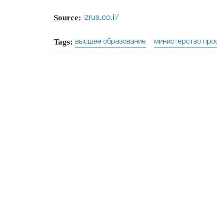
Source:
izrus.co.il/
Tags:
высшее образование
министерство про