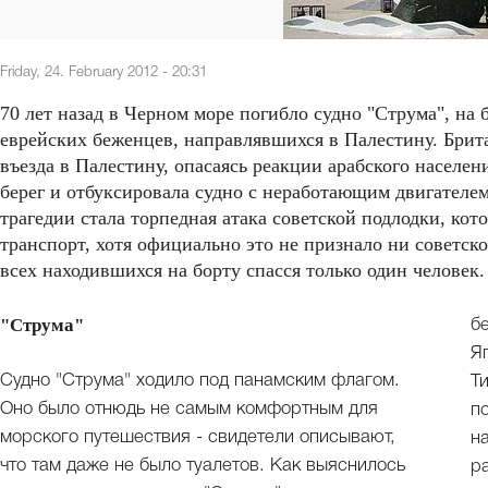
Friday, 24. February 2012 - 20:31
70 лет назад в Черном море погибло судно "Струма", на 
еврейских беженцев, направлявшихся в Палестину. Брита
въезда в Палестину, опасаясь реакции арабского населен
берег и отбуксировала судно с неработающим двигателем
трагедии стала торпедная атака советской подлодки, кот
транспорт, хотя официально это не признало ни советско
всех находившихся на борту спасся только один человек.
"Струма"
б
Я
Судно "Струма" ходило под панамским флагом.
Т
Оно было отнюдь не самым комфортным для
п
морского путешествия - свидетели описывают,
н
что там даже не было туалетов. Как выяснилось
р