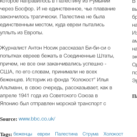
которое направилось в Палестину из Румынии
В
через Босфор. И не единственное, чье плавание
в
закончилось трагически. Палестина не была
б
единственным местом, куда евреи пытались
н
уплыть из Европы.
И
а
Журналист Антон Носик рассказал Би-би-си о
н
попытках евреев бежать в Соединенные Штаты,
э
причем, не все они заканчивались успешно -
О
США, по его словам, принимали не всех
п
беженцев. Историк из фонда "Холокост" Илья
Э
Альтманн, в свою очередь, рассказывает, как в
П
апреле 1941 года из Советского Союза в
Японию был отправлен морской транспорт с
Source:
www.bbc.co.uk/
Tags:
беженцы
евреи
Палестина
Струма
Холокост