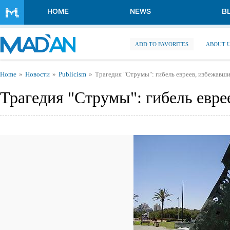
Skip to main content
HOME
NEWS
B
ADD TO FAVORITES
ABOUT 
You are here
Home
Новости
Publicism
Трагедия "Струмы": гибель евреев, избежавш
Трагедия "Струмы": гибель евре