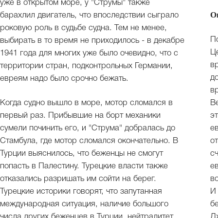
уже в открытом море, у "Струмы" также
О
барахлил двигатель, что впоследствии сыграло
роковую роль в судьбе судна. Тем не менее,
П
выбирать в то время не приходилось - в декабре
Ц
1941 года для многих уже было очевидно, что с
в
территории стран, подконтрольных Германии,
д
евреям надо было срочно бежать.
в
Когда судно вышло в море, мотор сломался в
В
первый раз. Прибывшие на борт механики
э
сумели починить его, и "Струма" добралась до
е
Стамбула, где мотор сломался окончательно. В
о
Турции выяснилось, что беженцы не смогут
с
попасть в Палестину. Турецкие власти также
е
отказались разришать им сойти на берег.
в
Турецкие историки говорят, что запутанная
И
международная ситуация, наличие большого
б
числа других беженцев в Турции, нейтралитет
Д