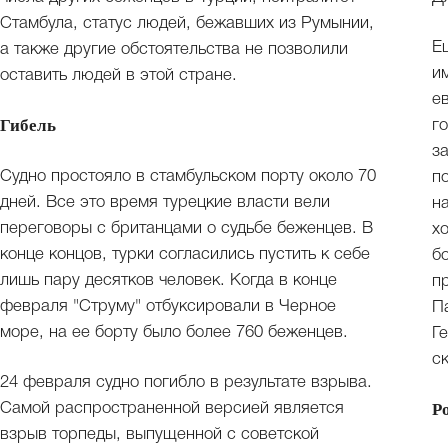
Стамбула, статус людей, бежавших из Румынии,
Е
а также другие обстоятельства не позволили
и
оставить людей в этой стране.
е
Гибель
го
з
Судно простояло в стамбульском порту около 70
п
дней. Все это время турецкие власти вели
н
переговоры с британцами о судьбе беженцев. В
хо
конце концов, турки согласились пустить к себе
б
лишь пару десятков человек. Когда в конце
п
февраля "Струму" отбуксировали в Черное
П
море, на ее борту было более 760 беженцев.
Г
с
24 февраля судно погибло в результате взрыва.
Р
Самой распространенной версией является
взрыв торпеды, выпущенной с советской