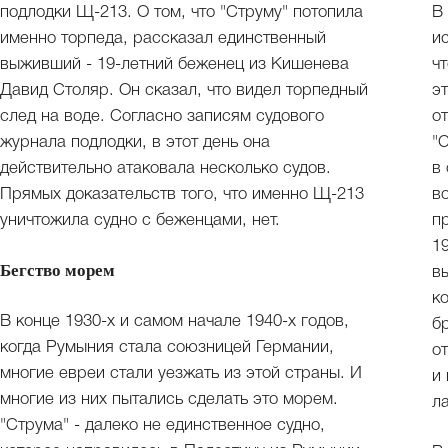
подлодки Щ-213. О том, что "Струму" потопила
В
именно торпеда, рассказал единственный
и
выживший - 19-летний беженец из Кишенева
ч
Давид Столяр. Он сказал, что видел торпедный
э
след на воде. Согласно записям судового
о
журнала подлодки, в этот день она
"
действительно атаковала несколько судов.
в
Прямых доказательств того, что именно Щ-213
в
уничтожила судно с беженцами, нет.
п
1
Бегство морем
в
к
В конце 1930-х и самом начале 1940-х годов,
б
когда Румыния стала союзницей Германии,
о
многие евреи стали уезжать из этой страны. И
и
многие из них пытались сделать это морем.
л
"Струма" - далеко не единственное судно,