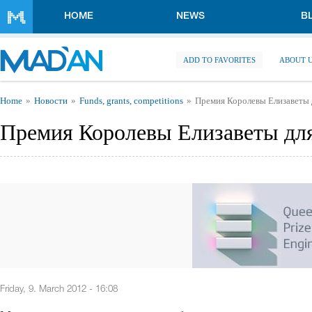
Skip to main content
HOME
NEWS
B
ADD TO FAVORITES
ABOUT 
You are here
Home
Новости
Funds, grants, competitions
Премия Королевы Елизаветы 
Премия Королевы Елизаветы дл
Friday, 9. March 2012 - 16:08