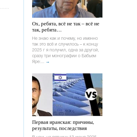
Ох, ребята, всё не так – всё не
так, ребята…
Не знаю как и почему, но именно
так это всё и случилось – к концу
2025 г я получил, одна за другой,
сразу три монографии о Бабьем
Яре:...
→
Первая иранская: причины,
результаты, последствия