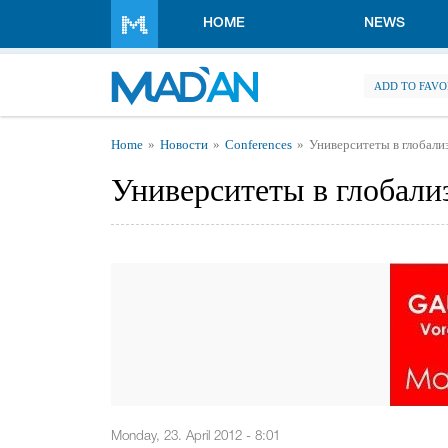
Skip to main content
HOME
NEWS
ADD TO FAVO
You are here
Home
Новости
Conferences
Университеты в глобали
Университеты в глобали
Monday, 23. April 2012 - 8:01