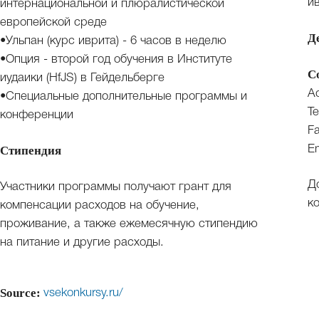
и
интернациональной и плюралистической
европейской среде
Д
•Ульпан (курс иврита) - 6 часов в неделю
•Опция - второй год обучения в Институте
C
иудаики (HfJS) в Гейдельберге
A
•Специальные дополнительные программы и
Te
конференции
Fa
E
Стипендия
Д
Участники программы получают грант для
к
компенсации расходов на обучение,
проживание, а также ежемесячную стипендию
на питание и другие расходы.
Source:
vsekonkursy.ru/