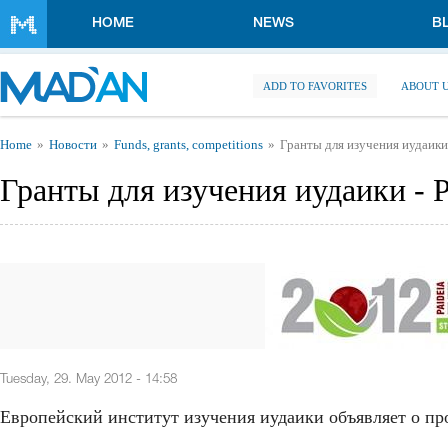
Skip to main content
HOME
NEWS
B
ADD TO FAVORITES
ABOUT 
You are here
Home
Новости
Funds, grants, competitions
Гранты для изучения иудаики 
Гранты для изучения иудаики - P
Tuesday, 29. May 2012 - 14:58
Европейский институт изучения иудаики объявляет о пр