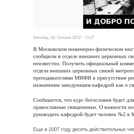
Saturday, 20. October 2012 - 13:27
В Московском инженерно-физическом инст
сообщили в отделе внешних церковных свя
неизвестно. Получить официальный комме
отдела внешних церковных связей митропо
преподавателями МИФИ в присутствии рек
назначении заведующим кафедрой как о с
Сообщается, что курс богословия будет дл
православные священники. О важности нов
руководить кафедрой будет человек №2 в 
Еще в 2007 году десять действительных чл