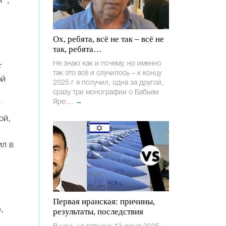
г",
Ох, ребята, всё не так – всё не
так, ребята…
Не знаю как и почему, но именно
т
так это всё и случилось – к концу
ой
2025 г я получил, одна за другой,
сразу три монографии о Бабьем
Яре:...
→
т
ой,
ил в
ь
Первая иранская: причины,
,
результаты, последствия