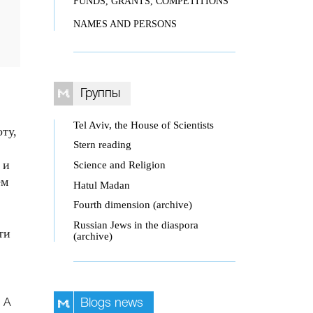
FUNDS, GRANTS, COMPETITIONS
NAMES AND PERSONS
Группы
Tel Aviv, the House of Scientists
ту,
Stern reading
 и
Science and Religion
ем
Hatul Madan
Fourth dimension (archive)
Russian Jews in the diaspora
ти
(archive)
 А
Blogs news