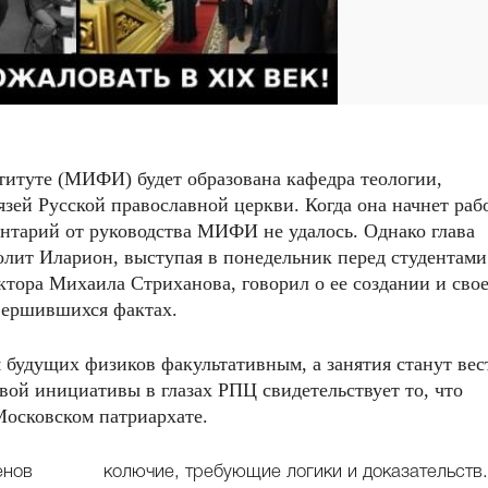
итуте (МИФИ) будет образована кафедра теологии,
зей Русской православной церкви. Когда она начнет рабо
нтарий от руководства МИФИ не удалось. Однако глава
лит Иларион, выступая в понедельник перед студентами
тора Михаила Стриханова, говорил о ее создании и сво
вершившихся фактах.
я будущих физиков факультативным, а занятия станут вес
ой инициативы в глазах РПЦ свидетельствует то, что
Московском патриархате.
енов
колючие, требующие логики и доказательств.