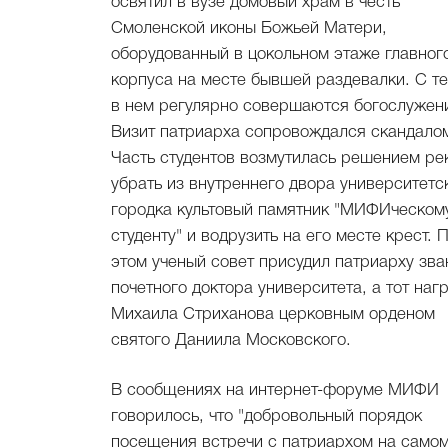
освятил в вузе домовый храм в честь
Смоленской иконы Божьей Матери,
оборудованный в цокольном этаже главног
корпуса на месте бывшей раздевалки. С те
в нем регулярно совершаются богослужен
Визит патриарха сопровождался скандало
Часть студентов возмутилась решением ре
убрать из внутреннего двора университетс
городка культовый памятник "МИФИческом
студенту" и водрузить на его месте крест. 
этом ученый совет присудил патриарху зва
почетного доктора университета, а тот наг
Михаила Стриханова церковным орденом
святого Даниила Московского.
В сообщениях на интернет-форуме МИФИ
говорилось, что "добровольный порядок
посещения встречи с патриархом на самом