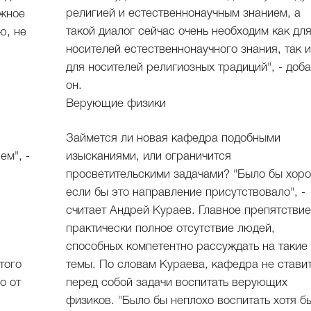
религией и естественнонаучным знанием, а
ужное
такой диалог сейчас очень необходим как дл
ю, не
носителей естественнонаучного знания, так 
для носителей религиозных традиций", - доб
он.
Верующие физики
Займется ли новая кафедра подобными
ем", -
изысканиями, или ограничится
просветительскими задачами? "Было бы хор
если бы это направление присутствовало", -
считает Андрей Кураев. Главное препятствие
практически полное отсутствие людей,
способных компетентно рассуждать на такие
того
темы. По словам Кураева, кафедра не стави
о от
перед собой задачи воспитать верующих
физиков. "Было бы неплохо воспитать хотя б