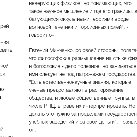
неверующих физиков, но понимающих, что
такое научное мышление и где его границы, а
и
балующихся оккультными теориями вроде
дрей
волновой генетики и торсионных полей", -
говорит он.
ения
овить
Евгений Минченко, со своей стороны, полага
что философские размышления на стыке фи
ской
и богословия - дело полезное, но заниматься
си.
ими следует не под патронажем государства.
"Есть естественнонаучные знания, которые
ую
ученые предоставляют в распоряжение
й
общества, и любые общественные группы, в 
числе РПЦ, вправе их интерпретировать. Но
делать это нужно за пределами государстве
учебных заведений и за свои деньги", - заяви
ый
он.