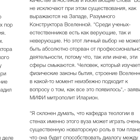
качестве агностиков и избегающие слова "Бо
не исключают при этом существования, как
выражаются на Западе, Разумного
о
Конструктора Вселенной. "Среди ученых-
х пор
естественников есть как верующие, так и
ия.
неверующие. Но этот личный выбор не може
м.
быть абсолютно оторван от профессиональн
ктора
деятельности, потому что, так или иначе, эти
кого
сферы смыкаются. Человек, который изучае
у
физические законы бытия, строение Вселенн
При
в какой-то момент неизбежно подходит к
ние
вопросу о том, как все это появилось",- заяв
радил
МИФИ митрополит Иларион.
"Я склонен думать, что кафедра теологии в
стенах именно этого вуза может играть очен
существенную новаторскую роль в том плане
что она будет способствовать диалогу между
 деле