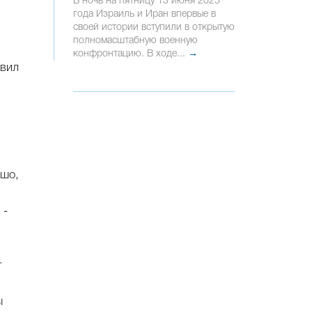
В ночь на пятницу 13 июня 2025
года Израиль и Иран впервые в
своей истории вступили в открытую
я
полномасштабную военную
и
конфронтацию. В ходе...
→
авил
ошо,
 -
т
ы