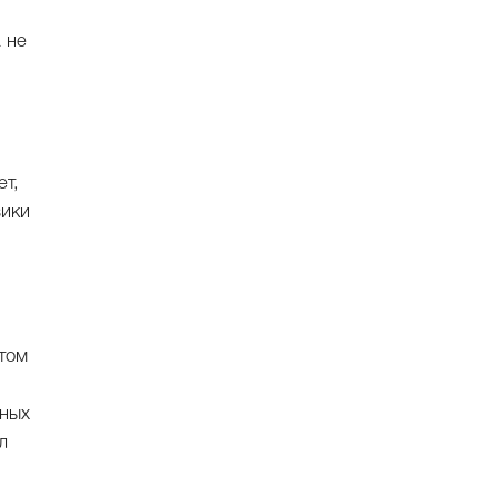
 не
ет,
зики
том
нных
л