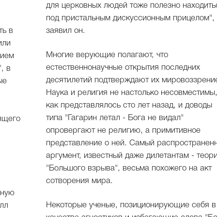
для церковных людей тоже полезно находить
под пристальным дискуссионным прицелом", 
ть в
заявил он.
или
Многие верующие полагают, что
нием
естественнонаучные открытия последних
, в
десятилетий подтверждают их мировоззрени
ые
Наука и религия не настолько несовместимы
как представлялось сто лет назад, и доводы
типа "Гагарин летал - Бога не видал"
ящего
опровергают не религию, а примитивное
представление о ней. Самый распространен
аргумент, известный даже дилетантам - теор
"Большого взрыва", весьма похожего на акт
сотворения мира.
нную
Некоторые ученые, позиционирующие себя в
илл