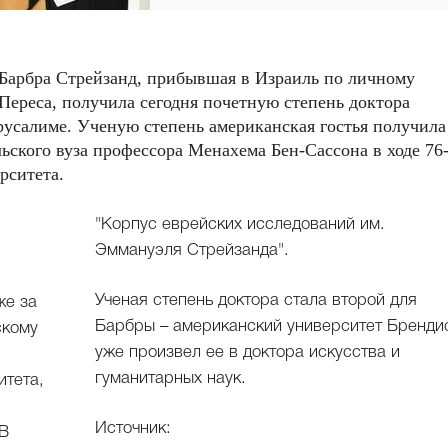
 Барбра Стрейзанд, прибывшая в Израиль по личному
ереса, получила сегодня почетную степень доктора
усалиме. Ученую степень американская гостья получила
ьского вуза профессора Менахема Бен-Сассона в ходе 76
рситета.
Эммануэля Стрейзанда".
Ученая степень доктора стала второй для
же за
Барбры – американский университет Бренди
скому
уже произвел ее в доктора искусства и
гуманитарных наук.
итета,
Источник:
 В