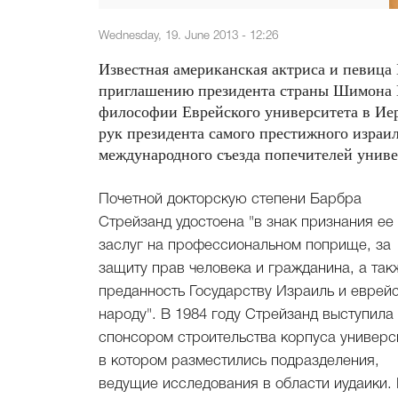
Wednesday, 19. June 2013 - 12:26
Известная американская актриса и певица
приглашению президента страны Шимона П
философии Еврейского университета в Иер
рук президента самого престижного израил
международного съезда попечителей униве
Почетной докторскую степени Барбра
"Корпус еврейских исследований им.
Стрейзанд удостоена "в знак признания ее
заслуг на профессиональном поприще, за
защиту прав человека и гражданина, а так
преданность Государству Израиль и еврей
народу". В 1984 году Стрейзанд выступила
спонсором строительства корпуса универс
в котором разместились подразделения,
ведущие исследования в области иудаики.