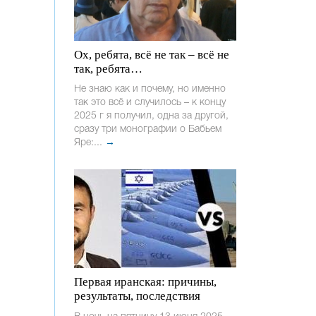
Ох, ребята, всё не так – всё не
так, ребята…
Не знаю как и почему, но именно
так это всё и случилось – к концу
2025 г я получил, одна за другой,
сразу три монографии о Бабьем
Яре:...
→
Первая иранская: причины,
результаты, последствия