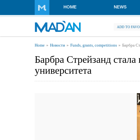
Skip to main content
HOME
NEWS
ADD TO FAVO
You are here
Home
Новости
Funds, grants, competitions
Барбра Ст
Барбра Стрейзанд стала
университета