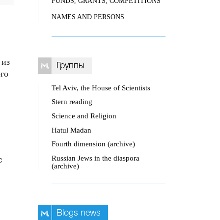
FUNDS, GRANTS, COMPETITIONS
NAMES AND PERSONS
 из
Группы
-го
Tel Aviv, the House of Scientists
Stern reading
Science and Religion
Hatul Madan
Fourth dimension (archive)
Russian Jews in the diaspora
с
(archive)
Blogs news