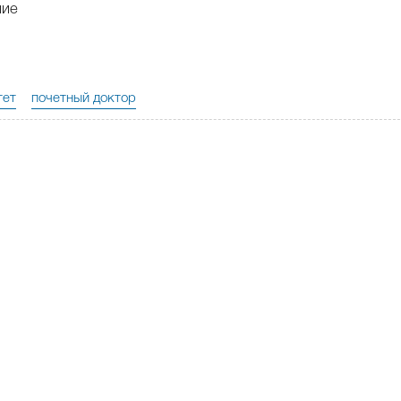
ние
тет
почетный доктор