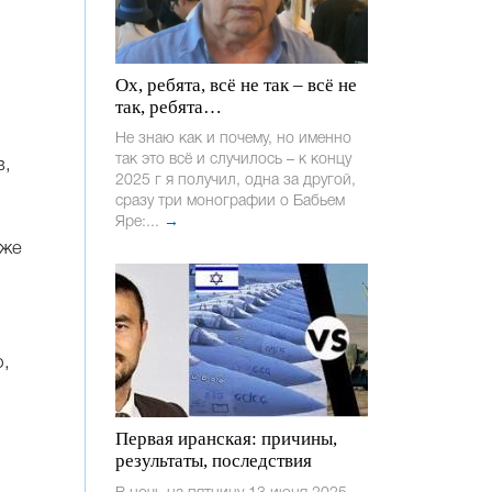
Ох, ребята, всё не так – всё не
так, ребята…
,
Не знаю как и почему, но именно
так это всё и случилось – к концу
в,
2025 г я получил, одна за другой,
сразу три монографии о Бабьем
Яре:...
→
уже
р,
Первая иранская: причины,
результаты, последствия