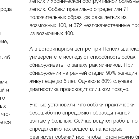
легких и хронической обструктивной болезн
 рода
легких. Собаки правильно определили 71
положительных образцов рака легких из
возможных 100, и 372 незлокачественные пробы
м
из возможных 400.
ние,
А в ветеринарном центре при Пенсильванск
университете исследуют способность собак
ь об
обнаруживать по запаху рак яичников. При
обнаружении на ранней стадии 90% женщин
живут еще до 5 лет. Однако в 80% случаев
ами,
диагностика происходит слишком поздно.
ай и
го
Ученые установили, что собаки практически
рых
безошибочно определяют образцы тканей,
 что-
взятые у больных. Сейчас ведутся работы по
уется
определению тех веществ, на которые
реагирует собачий нос, чтобы потом можно 