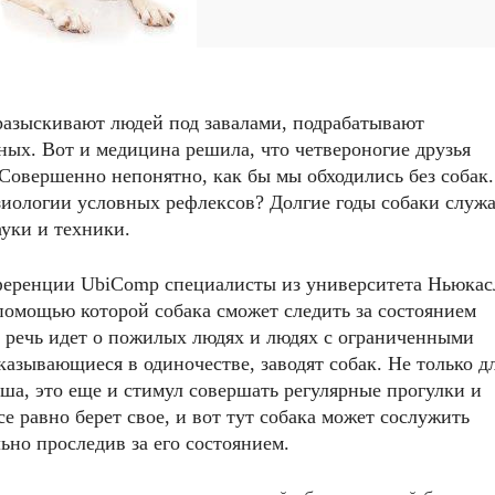
 разыскивают людей под завалами, подрабатывают
ых. Вот и медицина решила, что четвероногие друзья
 Совершенно непонятно, как бы мы обходились без собак.
зиологии условных рефлексов? Долгие годы собаки служ
уки и техники.
еренции UbiComp специалисты из университета Ньюкас
 помощью которой собака сможет следить за состоянием
ь речь идет о пожилых людях и людях с ограниченными
азывающиеся в одиночестве, заводят собак. Не только д
уша, это еще и стимул совершать регулярные прогулки и
е равно берет свое, и вот тут собака может сослужить
ьно проследив за его состоянием.