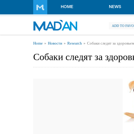
Skip to main content
HOME
NEWS
ADD TO FAVO
You are here
Home
Новости
Research
Собаки следят за здоровьем
Собаки следят за здоров