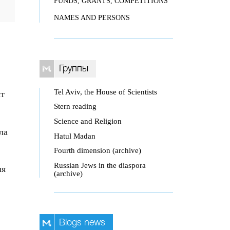
FUNDS, GRANTS, COMPETITIONS
NAMES AND PERSONS
Группы
Tel Aviv, the House of Scientists
ат
Stern reading
Science and Religion
ла
Hatul Madan
Fourth dimension (archive)
Russian Jews in the diaspora
ля
(archive)
Blogs news