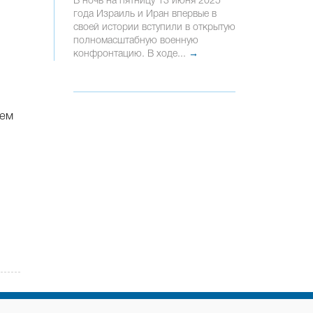
В ночь на пятницу 13 июня 2025
года Израиль и Иран впервые в
своей истории вступили в открытую
полномасштабную военную
конфронтацию. В ходе...
→
нем