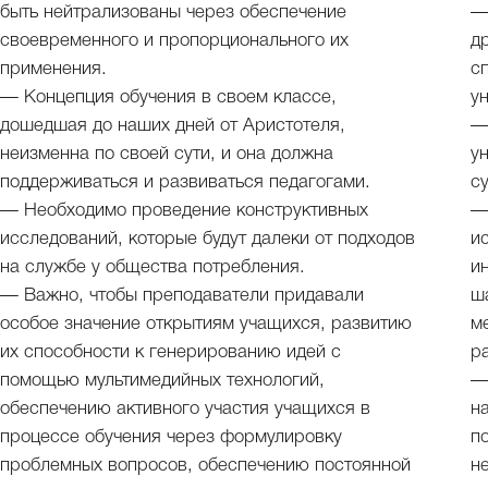
быть нейтрализованы через обеспечение
—
своевременного и пропорционального их
д
применения.
с
— Концепция обучения в своем классе,
у
дошедшая до наших дней от Аристотеля,
—
неизменна по своей сути, и она должна
у
поддерживаться и развиваться педагогами.
с
— Необходимо проведение конструктивных
—
исследований, которые будут далеки от подходов
и
на службе у общества потребления.
и
— Важно, чтобы преподаватели придавали
ш
особое значение открытиям учащихся, развитию
м
их способности к генерированию идей с
р
помощью мультимедийных технологий,
—
обеспечению активного участия учащихся в
н
процессе обучения через формулировку
п
проблемных вопросов, обеспечению постоянной
н