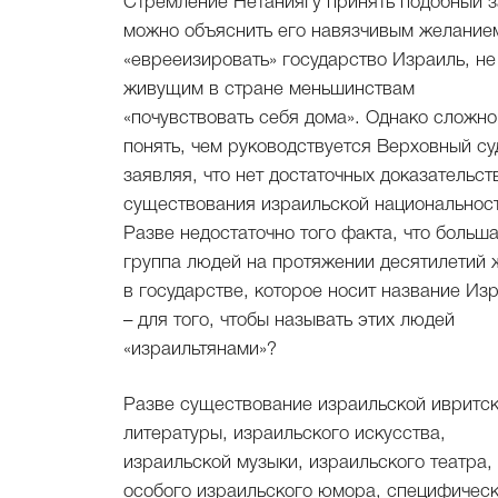
Стремление Нетаниягу принять подобный з
можно объяснить его навязчивым желание
«еврееизировать» государство Израиль, не дать
живущим в стране меньшинствам
«почувствовать себя дома». Однако сложно
понять, чем руководствуется Верховный су
заявляя, что нет достаточных доказательст
существования израильской национальнос
Разве недостаточно того факта, что больш
группа людей на протяжении десятилетий 
в государстве, которое носит название Из
– для того, чтобы называть этих людей
«израильтянами»?
Разве существование израильской ивритс
литературы, израильского искусства,
израильской музыки, израильского театра,
особого израильского юмора, специфичес