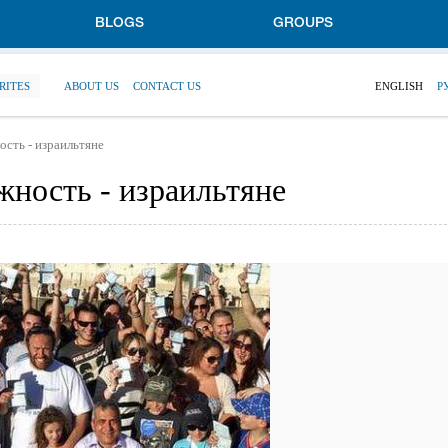
BLOGS
GROUPS
RITES
ABOUT US
CONTACT US
ENGLISH
Р
сть - израильтяне
ность - израильтяне