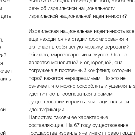
акон
всего этого недостаточно для того, чтобы вес
м
речь об израильской национальности,
израильской национальной идентичности?
Израильская национальная идентичность все
еще находится на стадии формирования и
д,
включает в себя целую мозаику верований,
в
обычаев, мировоззрений и вкусов. Она не
ти?
является монолитной и однородной, она
ая
погружена в постоянный конфликт, который
живет
порой кажется неразрешимым. Но это не
раиль
означает, что можно оскорблять и ущемлять 
идентичность, сомневаться в самом
существовании израильской национальной
кой
идентификации.
Напротив: таковы ее характерные
составляющие. На 67 году существования
кой
государства израильтяне имеют право горди