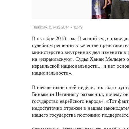
Thursday, 8. May 2014 - 12:49
В октябре 2013 года Высший суд справедл
судебном решении в качестве представител
министерство внутренних дел изменить в 
на «израильскую». Судья Ханан Мельцер о
израильской национальности... и нет осн
национальности».
В начале нынешней недели, полгода спуст
Биньямин Нетаниягу разъяснил, почему о
государство еврейского народа». «Тот факт
недостаточно отражен в нашем законодател
нашего государства постоянно подвергается