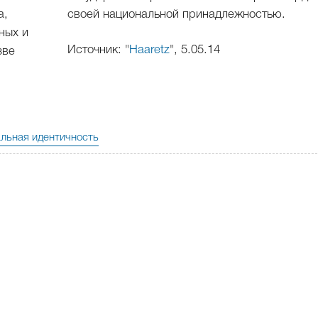
а,
своей национальной принадлежностью.
ных и
Источник: "
Haaretz
", 5.05.14
зве
льная идентичность