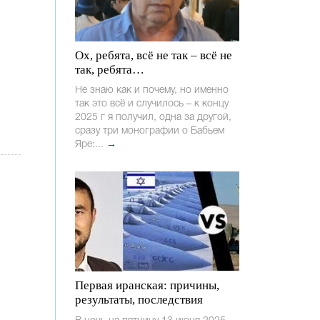
Ох, ребята, всё не так – всё не
так, ребята…
Не знаю как и почему, но именно
так это всё и случилось – к концу
2025 г я получил, одна за другой,
сразу три монографии о Бабьем
Яре:...
→
Первая иранская: причины,
результаты, последствия