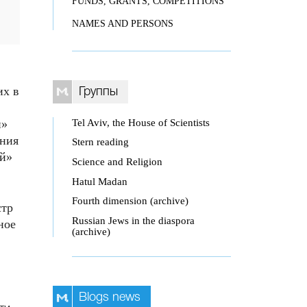
FUNDS, GRANTS, COMPETITIONS
NAMES AND PERSONS
их в
Группы
Tel Aviv, the House of Scientists
й»
ания
Stern reading
ой»
Science and Religion
Hatul Madan
Fourth dimension (archive)
стр
Russian Jews in the diaspora
ное
(archive)
Blogs news