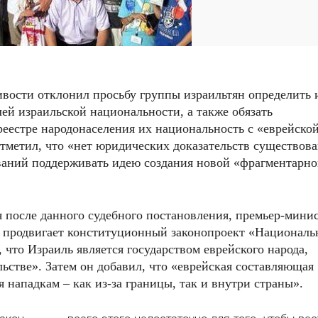
ивости отклонил просьбу группы израильтян определить 
ей израильской национальности, а также обязать
реестре народонаселения их национальность с «еврейско
тметил, что «нет юридических доказательств существов
ований поддерживать идею создания новой «фрагментарн
я после данного судебного постановления, премьер-мини
н продвигает конституционный законопроект «Националь
, что Израиль является государством еврейского народа,
ьстве». Затем он добавил, что «еврейская составляющая
 нападкам – как из-за границы, так и внутри страны».