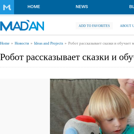
Skip to main content
HOME
NEWS
B
ADD TO FAVORITES
ABOUT 
You are here
Home
Новости
Ideas and Projects
Робот рассказывает сказки и обучает 
Робот рассказывает сказки и об