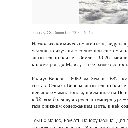
Tuesday, 23. December 2014 - 15:15
Несколько космических агентств, ведуща
усилия по изучению солнечной системы на
значительно ближе к Земле – 38-261 милл
километров до Марса, – а ее размер сопос
Радиус Венеры – 6052 км, Земли – 6371 к
состав. Однако Венера значительно ближе 
невыносимыми. Зонды, посланные на Венер
в 92 раза больше, а средняя температура –
газа с низким содержанием азота, в ней с
Тем не менее, изучать Венеру можно. Для 