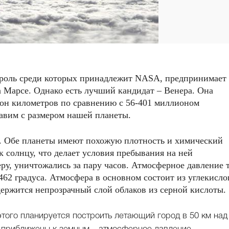
я роль среди которых принадлежит NASA, предпринимает
 Марсе. Однако есть лучший кандидат – Венера. Она
ион километров по сравнению с 56-401 миллионом
тавим с размером нашей планеты.
м. Обе планеты имеют похожую плотность и химический
к солнцу, что делает условия пребывания на ней
у, уничтожались за пару часов. Атмосферное давление 
 462 градуса. Атмосфера в основном состоит из углекисло
одержится непрозрачный слой облаков из серной кислоты.
этого планируется построить летающий город в 50 км над