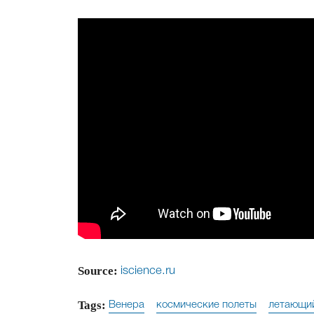
Source:
iscience.ru
Tags:
Венера
космические полеты
летающий