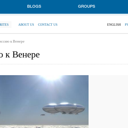
BLOGS
GROUPS
RITES
ABOUT US
CONTACT US
ENGLISH
Р
иссию к Венере
 к Венере