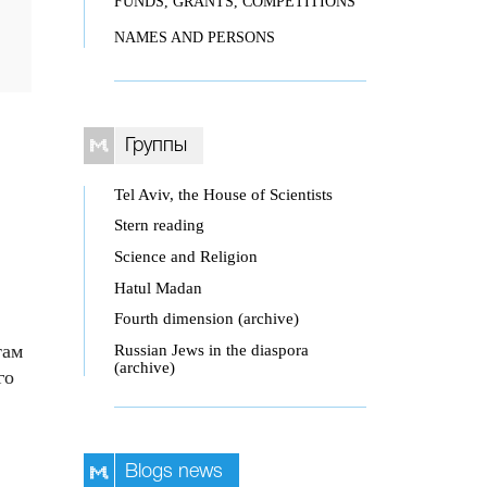
FUNDS, GRANTS, COMPETITIONS
NAMES AND PERSONS
Группы
Tel Aviv, the House of Scientists
Stern reading
Science and Religion
Hatul Madan
Fourth dimension (archive)
Russian Jews in the diaspora
там
(archive)
го
Blogs news