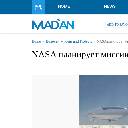
Skip to main content
HOME
NEWS
ADD TO FAVO
You are here
Home
Новости
Ideas and Projects
NASA планирует м
NASA планирует миссию