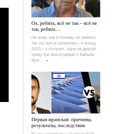
Ох, ребята, всё не так – всё не
так, ребята…
Не знаю как и почему, но именно
так это всё и случилось – к концу
2025 г я получил, одна за другой,
сразу три монографии о Бабьем
Яре:...
→
Первая иранская: причины,
результаты, последствия