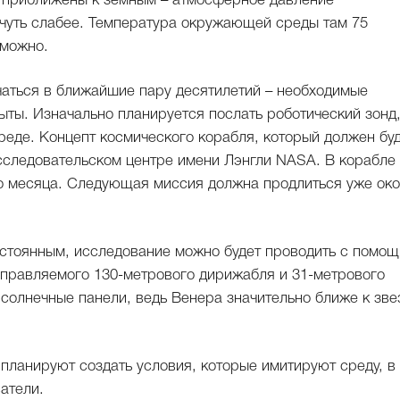
я приближены к земным – атмосферное давление
 чуть слабее. Температура окружающей среды там 75
зможно.
чаться в ближайшие пару десятилетий – необходимые
ыты. Изначально планируется послать роботический зонд
еде. Концепт космического корабля, который должен бу
исследовательском центре имени Лэнгли NASA. В корабле
ло месяца. Следующая миссия должна продлиться уже ок
постоянным, исследование можно будет проводить с помо
управляемого 130-метрового дирижабля и 31-метрового
 солнечные панели, ведь Венера значительно ближе к зве
планируют создать условия, которые имитируют среду, в
атели.