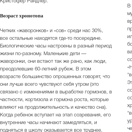
Кристофер Рандлер.
В
м
Возраст хронотопа
в
п
Четких «жаворонков» и «сов» среди нас 30%,
и
все остальные находятся где-то посередине.
б
Биологические часы настроены в разный период
в
жизни по-разному. Маленькие дети —
с
жаворонки, они встают так же рано, как люди,
«
преодолевшие 60-летний рубеж. В этом
"
возрасте большинство опрошенных говорят, что
Э
они лучше всего чувствуют себя утром (это
с
связано с изменениями в выработке гормонов, в
с
частности, кортизола и гормона роста, которые
х
влияют на продолжительность и качество сна).
"
Когда ребенок вступает на этап созревания, его
у
внутренние часы начинают замедляться, и
ч
подняться в школу оказывается все труднее.