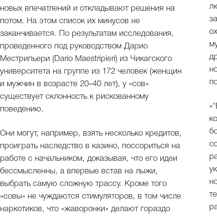
л
новых впечатлений и откладывают решения на
з
потом. На этом список их минусов не
о
заканчивается. По результатам исследования,
м
проведенного под руководством Дарио
д
Местрипьери (Dario Maestripieri) из Чикагского
н
университета на группе из 172 человек (женщин
п
и мужчин в возрасте 20–40 лет), у «сов»
существует склонность к рискованному
«
поведению.
к
б
Они могут, например, взять несколько кредитов,
с
проиграть наследство в казино, поссориться на
р
работе с начальником, доказывая, что его идеи
у
бессмысленны, а впервые встав на лыжи,
н
выбрать самую сложную трассу. Кроме того
т
«совы» не чуждаются стимуляторов, в том числе
р
наркотиков, что «жаворонки» делают гораздо