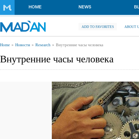
Skip to main content
HOME
NEWS
B
ADD TO FAVORITES
ABOUT 
You are here
Home
Новости
Research
Внутренние часы человека
Внутренние часы человека