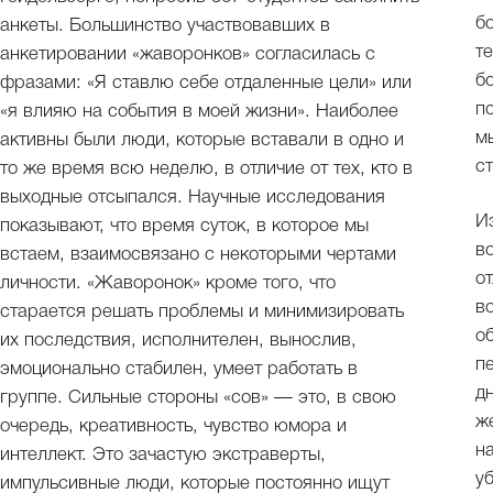
б
анкеты. Большинство участвовавших в
т
анкетировании «жаворонков» согласилась с
б
фразами: «Я ставлю себе отдаленные цели» или
п
«я влияю на события в моей жизни». Наиболее
м
активны были люди, которые вставали в одно и
с
то же время всю неделю, в отличие от тех, кто в
выходные отсыпался. Научные исследования
И
показывают, что время суток, в которое мы
в
встаем, взаимосвязано с некоторыми чертами
о
личности. «Жаворонок» кроме того, что
в
старается решать проблемы и минимизировать
о
их последствия, исполнителен, вынослив,
п
эмоционально стабилен, умеет работать в
д
группе. Сильные стороны «сов» — это, в свою
ж
очередь, креативность, чувство юмора и
н
интеллект. Это зачастую экстраверты,
у
импульсивные люди, которые постоянно ищут