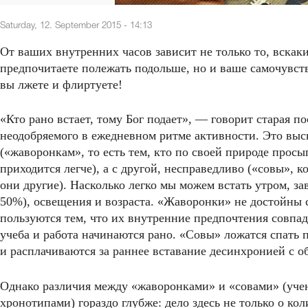
Saturday, 12. September 2015 - 14:13
От ваших внутренних часов зависит не только то, вскаки
предпочитаете полежать подольше, но и ваше самочувстви
вы лжете и флиртуете!
«Кто рано встает, тому Бог подает», — говорит старая п
неодобряемого в ежедневном ритме активности. Это выс
(«жаворонкам», то есть тем, кто по своей природе просы
приходится легче), а с другой, несправедливо («совы», 
они другие). Насколько легко мы можем встать утром, за
50%), освещения и возраста. «Жаворонки» не достойны 
пользуются тем, что их внутренние предпочтения совп
учеба и работа начинаются рано. «Совы» ложатся спать 
и расплачиваются за раннее вставание десинхронией с о
Однако различия между «жаворонками» и «совами» (уче
хронотипами) гораздо глубже: дело здесь не только о кол