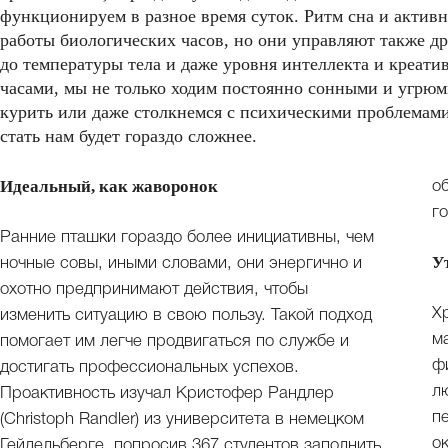
функционируем в разное время суток. Ритм сна и актив
работы биологических часов, но они управляют также д
до температуры тела и даже уровня интеллекта и креати
часами, мы не только ходим постоянно сонными и угрюмы
курить или даже столкнемся с психическими проблемами
стать нам будет гораздо сложнее.
Идеальный, как жаворонок
о
г
Ранние пташки гораздо более инициативны, чем
У
ночные совы, иными словами, они энергично и
охотно предпринимают действия, чтобы
Х
изменить ситуацию в свою пользу. Такой подход
м
помогает им легче продвигаться по службе и
ф
достигать профессиональных успехов.
л
Проактивность изучал Кристофер Рандлер
п
(Christoph Randler) из университета в немецком
о
Гейдельберге, попросив 367 студентов заполнить