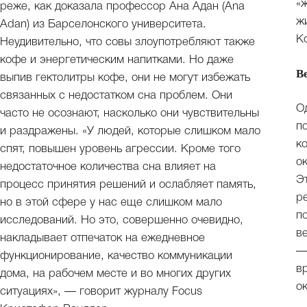
«
реже, как доказала профессор Ана Адан (Ana
ж
Adan) из Барселонского университета.
К
Неудивительно, что совы злоупотребляют также
кофе и энергетическим напитками. Но даже
В
выпив гектолитры кофе, они не могут избежать
связанных с недостатком сна проблем. Они
О
часто не осознают, насколько они чувствительны
п
и раздражены. «У людей, которые слишком мало
к
спят, повышен уровень агрессии. Кроме того
о
недостаточное количества сна влияет на
Э
процесс принятия решений и ослабляет память,
р
но в этой сфере у нас еще слишком мало
п
исследований. Но это, совершенно очевидно,
в
накладывает отпечаток на ежедневное
—
функционирование, качество коммуникации
в
дома, на рабочем месте и во многих других
о
ситуациях», — говорит журналу Focus