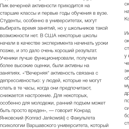
с
Пик вечерней активности приходится на
н
старшие классы и первые годы обучения в вузе.
К
Студенты, особенно в университетах, могут
выбирать время занятий, но у школьников такой
И
возможности нет. В США некоторые школы
о
начали в качестве эксперимента начинать уроки
с
позже, и это дало очень хороший результат.
у
Ученики лучше функционировали, получали
ч
более высокие оценки, были активны на
э
занятиях. «"Вечерняя" активность связана с
о
депрессивностью: у людей, которые не могут
м
спать в те часы, когда они предпочитают,
д
снижается настроение. Для некоторых,
п
особенно для молодежи, ранний подъем может
с
быть просто вреден», — говорит Конрад
б
Янковский (Konrad Jankowski) с Факультета
с
психологии Варшавского университета, который