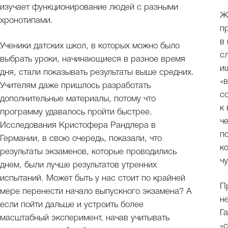
изучает функционирование людей с разными
Ж
хронотипами.
п
в 
Ученики датских школ, в которых можно было
с
выбрать уроки, начинающиеся в разное время
и
дня, стали показывать результаты выше средних.
«
Учителям даже пришлось разработать
с
дополнительные материалы, потому что
к
программу удавалось пройти быстрее.
ч
Исследования Кристофера Рандлера в
п
Германии, в свою очередь, показали, что
к
результаты экзаменов, которые проводились
ч
днем, были лучше результатов утренних
испытаний. Может быть у нас стоит по крайней
П
мере перенести начало выпускного экзамена? А
н
если пойти дальше и устроить более
Г
масштабный эксперимент, начав учитывать
«