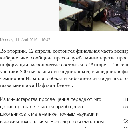
Monday, 11. April 2016 - 16:47
Во вторник, 12 апреля, состоится финальная часть все
кибернетике, сообщила пресс-служба министерства про
информации, мероприятие состоится в "Ангаре 11" в тел
ученики 200 начальных и средних школ, вышедших в фи
чемпионов Израиля в области кибернетики среди школ с
глава минпроса Нафтали Беннет.
Из министерства просвещения передают, что
школ, состоящие из пяти учеников, решают
целью проекта является приобщение
з
школьников к математике, точным науками и
С
высоким технологиям. Речь идет о совместном