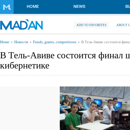
Skip to main content
HOME
NEWS
B
ADD TO FAVORITES
ABOUT 
You are here
Home
Новости
Funds, grants, competitions
В Тель-Авиве состоится фин
В Тель-Авиве состоится финал 
кибернетике