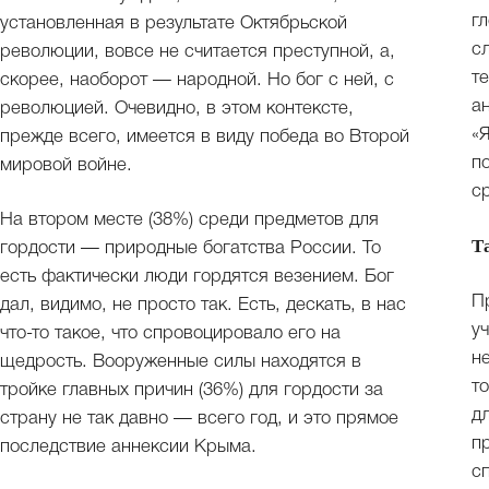
г
установленная в результате Октябрьской
с
революции, вовсе не считается преступной, а,
т
скорее, наоборот — народной. Но бог с ней, с
а
революцией. Очевидно, в этом контексте,
«
прежде всего, имеется в виду победа во Второй
п
мировой войне.
с
На втором месте (38%) среди предметов для
Т
гордости — природные богатства России. То
есть фактически люди гордятся везением. Бог
П
дал, видимо, не просто так. Есть, дескать, в нас
у
что-то такое, что спровоцировало его на
н
щедрость. Вооруженные силы находятся в
т
тройке главных причин (36%) для гордости за
д
страну не так давно — всего год, и это прямое
п
последствие аннексии Крыма.
с