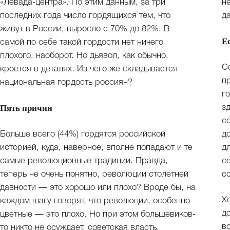
«Левада-центра». По этим данным, за три
н
последних года число гордящихся тем, что
д
живут в России, выросло с 70% до 82%. В
Е
самой по себе такой гордости нет ничего
плохого, наоборот. Но дьявол, как обычно,
С
кроется в деталях. Из чего же складывается
п
национальная гордость россиян?
г
Пять причин
з
с
Больше всего (44%) гордятся российской
д
историей, куда, наверное, вполне попадают и те
д
самые революционные традиции. Правда,
с
теперь не очень понятно, революции столетней
с
давности — это хорошо или плохо? Вроде бы, на
Х
каждом шагу говорят, что революции, особенно
д
цветные — это плохо. Но при этом большевиков-
в
то никто не осуждает, советская власть,