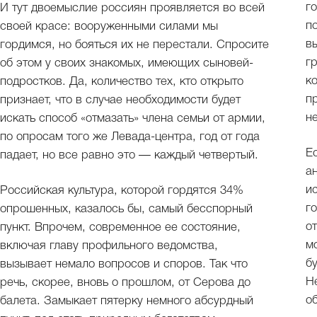
г
И тут двоемыслие россиян проявляется во всей
п
своей красе: вооруженными силами мы
в
гордимся, но бояться их не перестали. Спросите
г
об этом у своих знакомых, имеющих сыновей-
к
подростков. Да, количество тех, кто открыто
п
признает, что в случае необходимости будет
н
искать способ «отмазать» члена семьи от армии,
по опросам того же Левада-центра, год от года
Е
падает, но все равно это — каждый четвертый.
а
и
Российская культура, которой гордятся 34%
г
опрошенных, казалось бы, самый бесспорный
о
пункт. Впрочем, современное ее состояние,
м
включая главу профильного ведомства,
б
вызывает немало вопросов и споров. Так что
Н
речь, скорее, вновь о прошлом, от Серова до
о
балета. Замыкает пятерку немного абсурдный