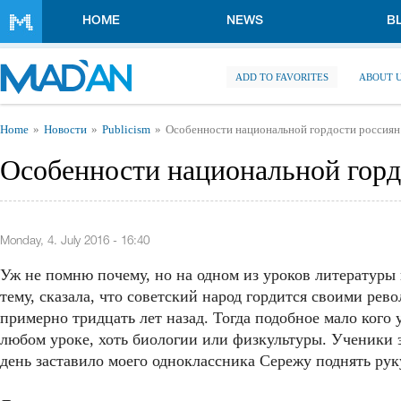
Skip to main content
HOME
NEWS
B
ADD TO FAVORITES
ABOUT 
You are here
Home
Новости
Publicism
Особенности национальной гордости россиян
Особенности национальной горд
Monday, 4. July 2016 - 16:40
Уж не помню почему, но на одном из уроков литературы
тему, сказала, что советский народ гордится своими р
примерно тридцать лет назад. Тогда подобное мало кого 
любом уроке, хоть биологии или физкультуры. Ученики 
день заставило моего одноклассника Сережу поднять рук