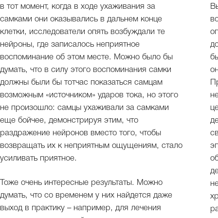
в тот момент, когда в ходе ухаживания за
В
самками они оказывались в дальнем конце
в
клетки, исследователи опять возбуждали те
о
нейроны, где записалось неприятное
д
воспоминание об этом месте. Можно было бы
б
думать, что в силу этого воспоминания самки
о
должны были бы тотчас показаться самцам
П
возможным «источником» ударов тока, но этого
н
не произошло: самцы ухаживали за самками
це
еще бойчее, демонстрируя этим, что
д
раздражение нейронов вместо того, чтобы
с
возвращать их к неприятным ощущениям, стало
э
усиливать приятное.
о
д
Тоже очень интересные результаты. Можно
н
думать, что со временем у них найдется даже
х
выход в практику – например, для лечения
р