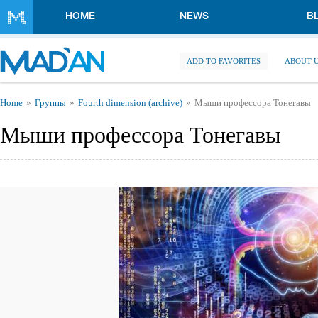
Skip to main content
HOME
NEWS
B
ADD TO FAVORITES
ABOUT 
You are here
Home
Группы
Fourth dimension (archive)
Мыши профессора Тонегавы
Мыши профессора Тонегавы