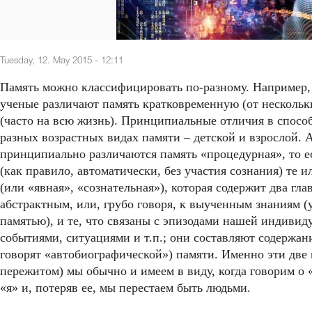
Tuesday, 12. May 2015 - 12:11
Память можно классифицировать по-разному. Например,
ученые различают память кратковременную (от нескольк
(часто на всю жизнь). Принципиальные отличия в спосо
разных возрастных видах памяти – детской и взрослой. 
принципиально различаются память «процедурная», то е
(как правило, автоматически, без участия сознания) те и
(или «явная», «сознательная»), которая содержит два гла
абстрактным, или, грубо говоря, к выученным знаниям 
памятью), и те, что связаны с эпизодами нашей индиви
событиями, ситуациями и т.п.; они составляют содержан
говорят «автобиографической») памяти. Именно эти две 
пережитом) мы обычно и имеем в виду, когда говорим о
«я» и, потеряв ее, мы перестаем быть людьми.