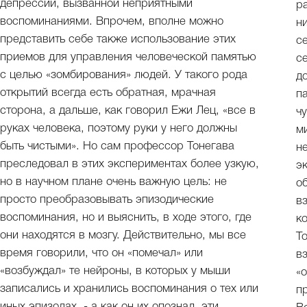
депрессии, вызванной неприятными
р
воспоминаниями. Впрочем, вполне можно
н
представить себе также использование этих
с
приемов для управления человеческой памятью
с
с целью «зомбирования» людей. У такого рода
д
открытий всегда есть обратная, мрачная
п
сторона, а дальше, как говорил Ежи Лец, «все в
чу
руках человека, поэтому руки у него должны
м
быть чистыми». Но сам профессор Тонегава
н
преследовал в этих экспериментах более узкую,
э
но в научном плане очень важную цель: не
о
просто преобразовывать эпизодические
в
воспоминания, но и выяснить, в ходе этого, где
к
они находятся в мозгу. Действительно, мы все
Т
время говорили, что он «помечал» или
в
«возбуждал» те нейроны, в которых у мыши
«
записались и хранились воспоминания о тех или
п
иных эпизодах, - а как он их опознал, эти