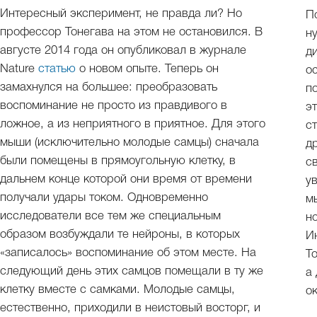
Интересный эксперимент, не правда ли? Но
П
профессор Тонегава на этом не остановился. В
н
августе 2014 года он опубликовал в журнале
д
Nature
статью
о новом опыте. Теперь он
о
замахнулся на большее: преобразовать
п
воспоминание не просто из правдивого в
э
ложное, а из неприятного в приятное. Для этого
с
мыши (исключительно молодые самцы) сначала
д
были помещены в прямоугольную клетку, в
с
дальнем конце которой они время от времени
у
получали удары током. Одновременно
м
исследователи все тем же специальным
н
образом возбуждали те нейроны, в которых
И
«записалось» воспоминание об этом месте. На
Т
следующий день этих самцов помещали в ту же
а
клетку вместе с самками. Молодые самцы,
о
естественно, приходили в неистовый восторг, и