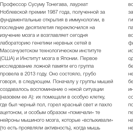
Профессор Сусуму Тонегава, лауреат
в
Ноблевской премии 1987 года, полученной за
з
фундаментальные открытия в иммунологии, в
г
последние десятилетия переключился на
п
изучение мозга и возглавляет сегодня
в
лабораторию генетики нервных сетей в
ф
Массачузетском технологическом институте
и
(США) и Институт мозга в Японии. Первое
о
исследование ложной памяти его группа
б
провела в 2013 году. Оно состояло, грубо
н
говоря, в следующем. Поначалу у группы мышей
б
создавалось воспоминание о некой ситуации
и
(назовем ее А): их помещали в особую клетку,
с
где был черный пол, горел красный свет и пахло
п
ацетоном, и особым образом «помечали» те
п
нейроны мышиного мозга, которые «вспыхивали»
например
(то есть проявляли активность), когда мышь
н