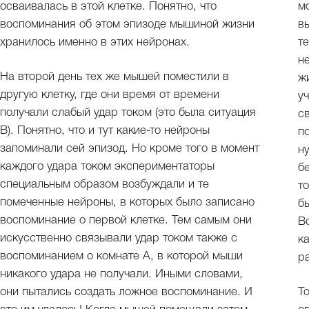
осваивалась в этой клетке. Понятно, что
м
воспоминания об этом эпизоде мышиной жизни
в
хранилось именно в этих нейронах.
т
н
На второй день тех же мышей поместили в
ж
другую клетку, где они время от времени
у
получали слабый удар током (это была ситуация
с
В). Понятно, что и тут какие-то нейроны
п
запоминали сей эпизод. Но кроме того в момент
н
каждого удара током экспериментаторы
б
специальным образом возбуждали и те
т
помеченные нейроны, в которых было записано
б
воспоминание о первой клетке. Тем самым они
В
искусственно связывали удар током также с
к
воспоминанием о комнате А, в которой мыши
р
никакого удара не получали. Иными словами,
они пытались создать ложное воспоминание. И
Т