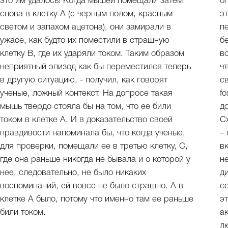
это им удалось! Когда мышей помещали затем
о
снова в клетку А (с черным полом, красным
э
светом и запахом ацетона), они замирали в
п
ужасе, как будто их поместили в страшную
б
клетку В, где их ударяли током. Таким образом
в
неприятный эпизод как бы переместился теперь
ч
в другую ситуацию, - получил, как говорят
с
ученые, ложный контекст. На допросе такая
f
мышь твердо стояла бы на том, что ее били
д
током в клетке А. И в доказательство своей
С
правдивости напоминала бы, что когда ученые,
– 
для проверки, помещали ее в третью клетку, С,
в
где она раньше никогда не бывала и о которой у
н
нее, следовательно, не было никаких
д
воспоминаний, ей вовсе не было страшно. А в
с
клетке А было, потому что именно там ее раньше
э
били током.
а
л