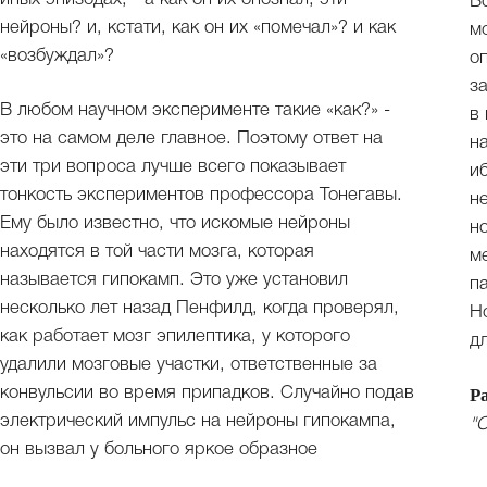
В
нейроны? и, кстати, как он их «помечал»? и как
м
«возбуждал»?
о
з
В любом научном эксперименте такие «как?» -
в
это на самом деле главное. Поэтому ответ на
н
эти три вопроса лучше всего показывает
и
тонкость экспериментов профессора Тонегавы.
н
Ему было известно, что искомые нейроны
н
находятся в той части мозга, которая
м
называется гипокамп. Это уже установил
п
несколько лет назад Пенфилд, когда проверял,
Н
как работает мозг эпилептика, у которого
д
удалили мозговые участки, ответственные за
конвульсии во время припадков. Случайно подав
Р
электрический импульс на нейроны гипокампа,
"О
он вызвал у больного яркое образное