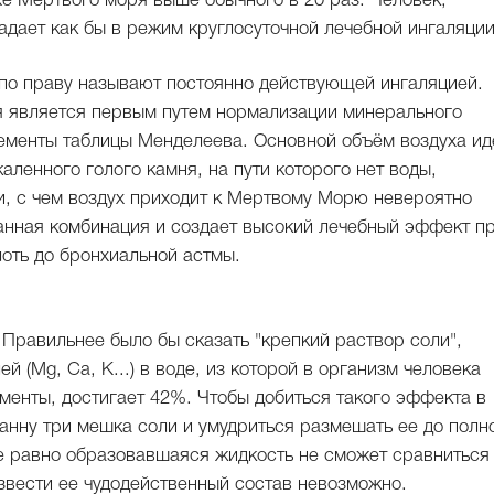
е Мертвого моря выше обычного в 20 раз. Человек,
дает как бы в режим круглосуточной лечебной ингаляции
по праву называют постоянно действующей ингаляцией.
 является первым путем нормализации минерального
лементы таблицы Менделеева. Основной объём воздуха ид
аленного голого камня, на пути которого нет воды,
и, с чем воздух приходит к Мертвому Морю невероятно
Данная комбинация и создает высокий лечебный эффект п
оть до бронхиальной астмы.
 Правильнее было бы сказать "крепкий раствор соли",
 (Mg, Ca, K...) в воде, из которой в организм человека
енты, достигает 42%. Чтобы добиться такого эффекта в
анну три мешка соли и умудриться размешать ее до полн
се равно образовавшаяся жидкость не сможет сравниться
звести ее чудодейственный состав невозможно.