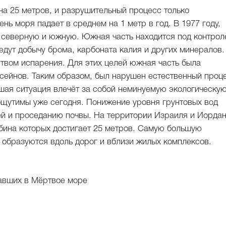
на 25 метров, и разрушительный процесс только
нь моря падает в среднем на 1 метр в год. В 1977 году,
- северную и южную. Южная часть находится под контрол
дут добычу брома, карбоната калия и других минералов.
твом испарения. Для этих целей южная часть была
ейнов. Таким образом, был нарушен естественный проц
шая ситуация влечёт за собой неминуемую экологическу
ощутимы уже сегодня. Понижение уровня грунтовых вод
ей и проседанию почвы. На территории Израиля и Иорда
убина которых достигает 25 метров. Самую большую
 образуются вдоль дорог и вблизи жилых комплексов.
давших в Мёртвое море