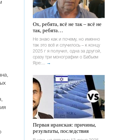
м
Ох, ребята, всё не так – всё не
так, ребята…
Не знаю как и почему, но именно
так это всё и случилось – к концу
2025 г я получил, одна за другой,
сразу три монографии о Бабьем
Яре:...
→
ана,
ных
я,
ния
Первая иранская: причины,
результаты, последствия
о