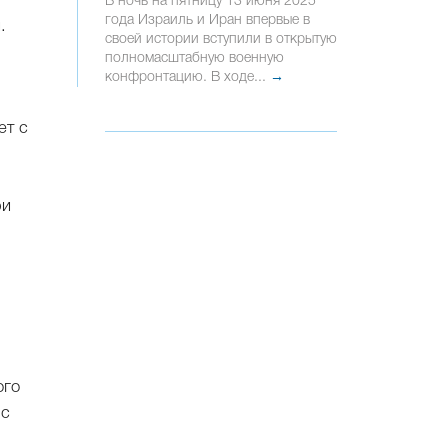
В ночь на пятницу 13 июня 2025
года Израиль и Иран впервые в
.
своей истории вступили в открытую
полномасштабную военную
конфронтацию. В ходе...
→
ет с
ри
ого
 с