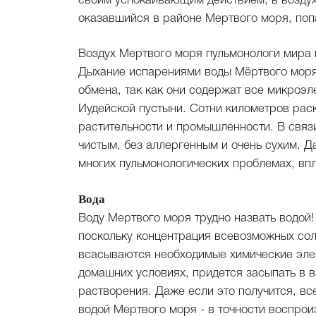
своим успокаивающим действием, в воздух
оказавшийся в районе Мертвого моря, попа
Воздух Мертвого моря пульмонологи мира 
Дыхание испарениями воды Мёртвого моря
обмена, так как они содержат все микроэ
Иудейской пустыни. Сотни километров раск
растительности и промышленности. В связ
чистым, без аллергенным и очень сухим. 
многих пульмонологических проблемах, впл
Вода
Воду Мертвого моря трудно назвать водой!
поскольку концентрация всевозможных солей
всасываются необходимые химические элем
домашних условиях, придется засыпать в в
растворения. Даже если это получится, в
водой Мертвого моря - в точности воспрои