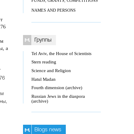
FUNDS, GRANTS, COMPETITIONS
NAMES AND PERSONS
от
 76
Группы
ам
ы, а
Tel Aviv, the House of Scientists
Stern reading
Science and Religion
т
76
Hatul Madan
Fourth dimension (archive)
ам
Russian Jews in the diaspora
(archive)
ны,
Blogs news