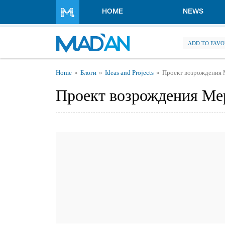
Skip to main content
HOME
NEWS
ADD TO FAVO
You are here
Home
Блоги
Ideas and Projects
Проект возрождения 
Проект возрождения Ме