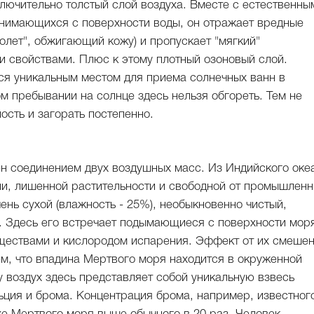
лючительно толстый слой воздуха. Вместе с естественны
днимающихся с поверхности воды, он отражает вредные
олет", обжигающий кожу) и пропускает "мягкий"
и свойствами. Плюс к этому плотный озоновый слой.
ся уникальным местом для приема солнечных ванн в
м пребывании на солнце здесь нельзя обгореть. Тем не
сть и загорать постепенно.
н соединением двух воздушных масс. Из Индийского оке
и, лишенной растительности и свободной от промышлен
нь сухой (влажность - 25%), необыкновенно чистый,
. Здесь его встречает подымающиеся с поверхности мор
ествами и кислородом испарения. Эффект от их смеше
ем, что впадина Мертвого моря находится в окруженной
 воздух здесь представляет собой уникальную взвесь
льция и брома. Концентрация брома, например, известног