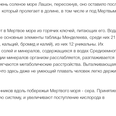
очень соленое море Лашон, пересохнув, оно оставило пос
 который пролегает в долине, в том числе и под Мертвым
 в Мертвое море из горячих ключей, питающих его. Вод
се основные элементы таблицы Менделеева, среди них 21
кальций, бромид и калий), из них 12 уникальны. Их
о солей и минералов, содержащихся в водах Средиземно
ции минералов организм расслабляется, разглаживается
мягчаются метаболические расстройства. Выталкивающая
, что здесь даже не умеющий плавать человек легко держ
ников вдоль побережья Мертвого моря - сера. Принятие
ю систему, и увеличивают поступление кислорода в