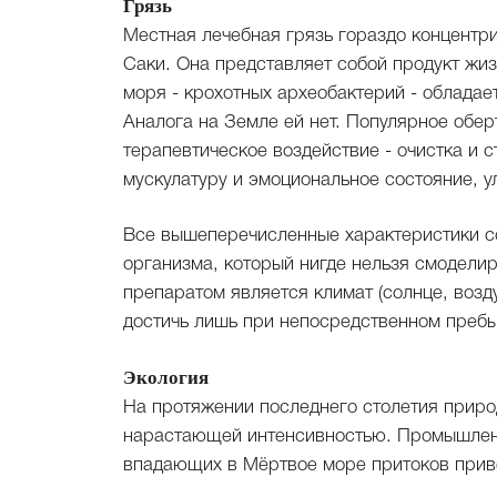
Грязь
Местная лечебная грязь гораздо концентри
Саки. Она представляет собой продукт жи
моря - крохотных археобактерий - облада
Аналога на Земле ей нет. Популярное обер
терапевтическое воздействие - очистка и
мускулатуру и эмоциональное состояние, у
Все вышеперечисленные характеристики со
организма, который нигде нельзя смодели
препаратом является климат (солнце, возд
достичь лишь при непосредственном преб
Экология
На протяжении последнего столетия прир
нарастающей интенсивностью. Промышленн
впадающих в Мёртвое море притоков приве