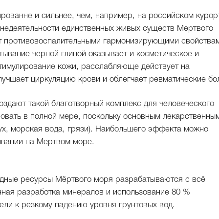
рованне и сильнее, чем, например, на российском курор
знедеятельности единственных живых существ Мертвого
ет противовоспалительными гармонизирующими свойства
тывание черной глиной оказывает и косметическое и
 стимулирование кожи, расслабляюще действует на
лучшает циркуляцию крови и облегчает ревматические бо
здают такой благотворный комплекс для человеческого
ровать в полной мере, поскольку основным лекарственны
ух, морская вода, грязи). Наибольшего эффекта можно
ывании на Мертвом море.
одные ресурсы Мёртвого моря разрабатываются с всё
ая разработка минералов и использование 80 %
ли к резкому падению уровня грунтовых вод.