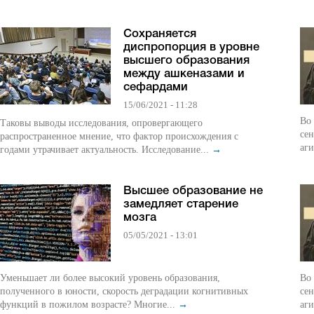
Сохраняется
диспропорция в уровне
высшего образования
между ашкеназами и
сефардами
15/06/2021 - 11:28
Во
Таковы выводы исследования, опровергающего
се
распространенное мнение, что фактор происхождения с
аги
годами утрачивает актуальность. Исследование...
→
Высшее образование не
замедляет старение
мозга
05/05/2021 - 13:01
Уменьшает ли более высокий уровень образования,
Во
полученного в юности, скорость деградации когнитивных
се
функций в пожилом возрасте? Многие...
→
аги