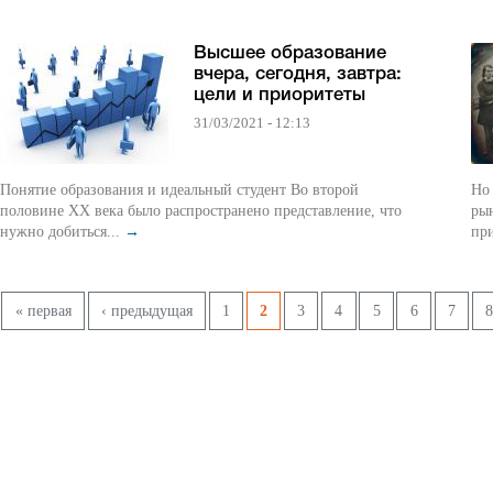
Высшее образование
вчера, сегодня, завтра:
цели и приоритеты
31/03/2021 - 12:13
Понятие образования и идеальный студент Во второй
Но
половине XX века было распространено представление, что
рын
нужно добиться...
→
пр
Pages
« первая
‹ предыдущая
1
2
3
4
5
6
7
8