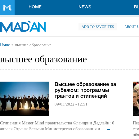
Skip to main content
HOME
NEWS
B
ADD TO FAVORITES
ABOUT 
You are here
Home
высшее образование
высшее образование
Высшее образование за
рубежом: программы
грантов и стипендий
09/03/2022 - 12:51
Стипендия Master Mind правительства Фландрии Дедлайн: 6
Пер
апреля Страна: Бельгия Министерство образования и ...
→
се
обя