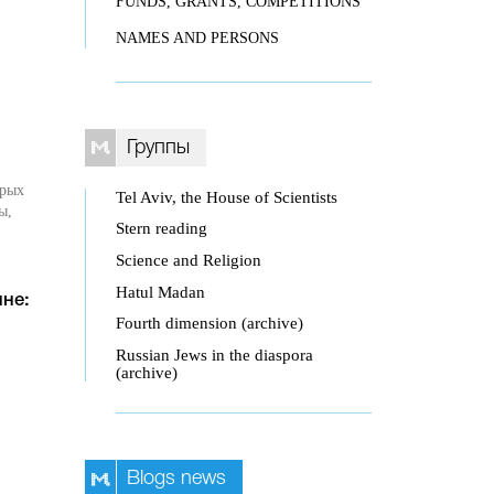
FUNDS, GRANTS, COMPETITIONS
NAMES AND PERSONS
Группы
орых
Tel Aviv, the House of Scientists
ы,
Stern reading
Science and Religion
Hatul Madan
не:
Fourth dimension (archive)
Russian Jews in the diaspora
(archive)
Blogs news