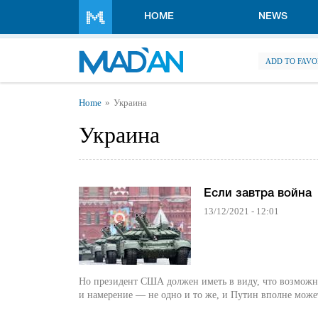
Skip to main content
HOME
NEWS
ADD TO FAVO
You are here
Home
Украина
Украина
Если завтра война
13/12/2021 - 12:01
Но президент США должен иметь в виду, что возможн
и намерение — не одно и то же, и Путин вполне може