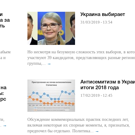
ии
Украина выбирает
а за
31/03/2019 - 13:54
ть
Бабьем
Но несмотря на безумную сложность этих выборов, в кот
а и
участвуют 39 кандидатов, представляющих разные регион
группы,...
→
Антисемитизм в Украи
 на
итоги 2018 года
ы:
17/02/2019 - 12:45
урс
ти,
Обсуждение коммемориальных практик последних лет,
..
→
включая некоторые их спорные моменты, я, признаться,
предпочел бы отдельно. Политика...
→