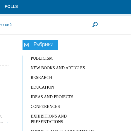
POLLS
Search form
Search
УССКИЙ
Рубрики
PUBLICISM
NEW BOOKS AND ARTICLES
RESEARCH
EDUCATION
IDEAS AND PROJECTS
CONFERENCES
ы,
EXHIBITIONS AND
ежду...
→
PRESENTATIONS