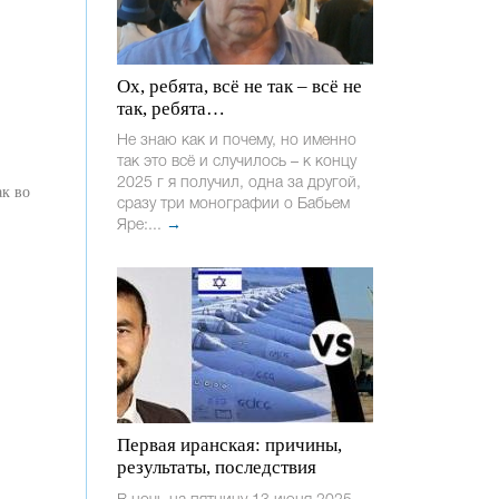
Ох, ребята, всё не так – всё не
так, ребята…
Не знаю как и почему, но именно
так это всё и случилось – к концу
2025 г я получил, одна за другой,
ак во
сразу три монографии о Бабьем
Яре:...
→
Первая иранская: причины,
результаты, последствия