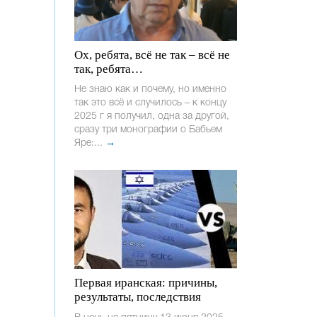
Ох, ребята, всё не так – всё не
так, ребята…
Не знаю как и почему, но именно
так это всё и случилось – к концу
2025 г я получил, одна за другой,
сразу три монографии о Бабьем
Яре:...
→
Первая иранская: причины,
результаты, последствия