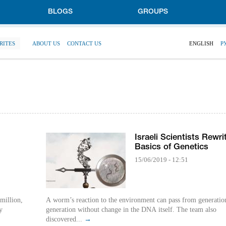
BLOGS
GROUPS
RITES
ABOUT US
CONTACT US
ENGLISH
Р
Israeli Scientists Rewri
Basics of Genetics
15/06/2019 - 12:51
million,
A worm’s reaction to the environment can pass from generatio
y
generation without change in the DNA itself. The team also
discovered...
→