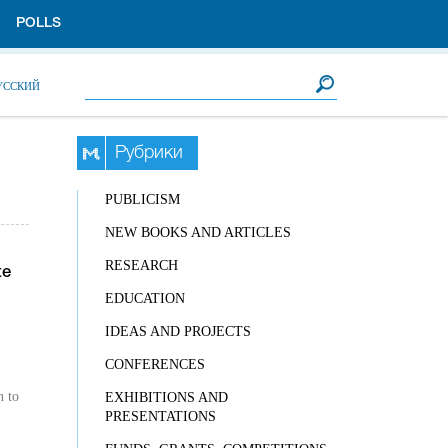
POLLS
Search form
Search
УССКИЙ
Рубрики
PUBLICISM
NEW BOOKS AND ARTICLES
RESEARCH
te
EDUCATION
IDEAS AND PROJECTS
CONFERENCES
n to
EXHIBITIONS AND
PRESENTATIONS