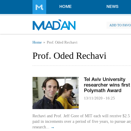
Skip to main content
HOME
NEWS
ADD TO FAVO
You are here
Home
Prof. Oded Rechavi
Prof. Oded Rechavi
Tel Aviv University
researcher wins first
Polymath Award
13/11/2020 - 16:25
Rechavi and Prof. Jeff Gore of MIT each will receive $2.5 
paid in increments over a period of five years, to pursue an
research...
→