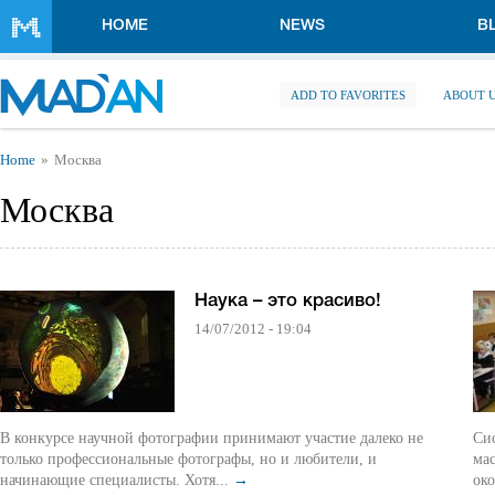
Skip to main content
HOME
NEWS
B
ADD TO FAVORITES
ABOUT 
You are here
Home
Москва
Москва
Наука – это красиво!
14/07/2012 - 19:04
В конкурсе научной фотографии принимают участие далеко не
Си
только профессиональные фотографы, но и любители, и
ма
начинающие специалисты. Хотя...
→
око