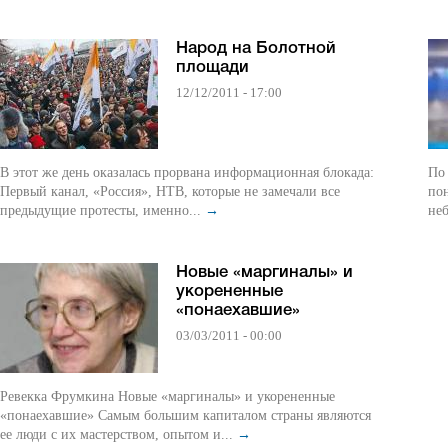
Народ на Болотной
площади
12/12/2011 - 17:00
В этот же день оказалась прорвана информационная блокада:
По
Первый канал, «Россия», НТВ, которые не замечали все
по
предыдущие протесты, именно...
→
неб
Новые «маргиналы» и
укорененные
«понаехавшие»
03/03/2011 - 00:00
Ревекка Фрумкина Новые «маргиналы» и укорененные
«понаехавшие» Самым большим капиталом страны являются
ее люди с их мастерством, опытом и...
→