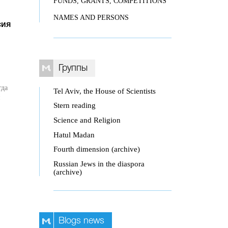
FUNDS, GRANTS, COMPETITIONS
NAMES AND PERSONS
сия
Группы
гда
Tel Aviv, the House of Scientists
й
Stern reading
Science and Religion
Hatul Madan
Fourth dimension (archive)
Russian Jews in the diaspora
(archive)
Blogs news