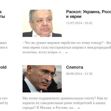
а:
Раскол: Украина, Рос
нты
и евреи
11/07/2014 - 10:42
равно
- Что же думает мировое еврейство по этому поводу? - Ко
лия в
тема евреев стала муссироваться широко в международно
политике, встал вопрос о...
→
old
Слепота
06/06/2014 - 13:59
he two
Мы хотим поддерживать криминальную гопоту? Нам не
ned by
надоели их самодовольные рожи победителей в наших
городах? В Москве, в Ростове, на...
→