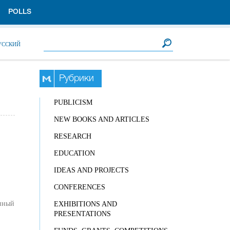
POLLS
Search form
Search
УССКИЙ
Рубрики
PUBLICISM
NEW BOOKS AND ARTICLES
RESEARCH
EDUCATION
IDEAS AND PROJECTS
CONFERENCES
анный
EXHIBITIONS AND
PRESENTATIONS