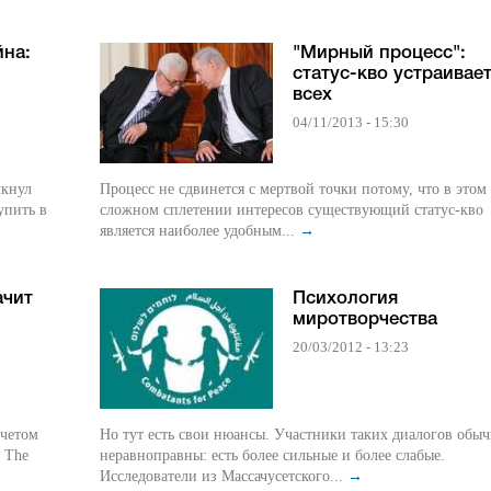
йна:
"Мирный процесс":
статус-кво устраивае
всех
04/11/2013 - 15:30
лкнул
Процесс не сдвинется с мертвой точки потому, что в этом
упить в
сложном сплетении интересов существующий статус-кво
является наиболее удобным...
→
ачит
Психология
миротворчества
20/03/2012 - 13:23
счетом
Но тут есть свои нюансы. Участники таких диалогов обы
неравноправны: есть более сильные и более слабые.
Исследователи из Массачусетского...
→