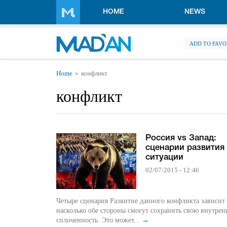
Skip to main content
HOME
NEWS
ADD TO FAVO
You are here
Home
конфликт
конфликт
Россия vs Запад:
сценарии развития
ситуации
02/07/2015 - 12:46
Четыре сценария Развитие данного конфликта зависит 
насколько обе стороны смогут сохранить свою внутре
сплоченность. Это может...
→