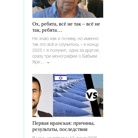
Ох, ребята, всё не так – всё не
так, ребята…
Не знаю как и почему, но именно
так это всё и случилось – к концу
2025 г я получил, одна за другой,
сразу три монографии о Бабьем
Яре:...
→
Первая иранская: причины,
результаты, последствия