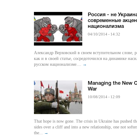
Россия - не Украин
современные акце
национализма
04/10/2014 - 14:32
Александр Верховский в своем вступительном слове, 
как и в своей статье, сосредоточился на динамике наси
русском национализме....
→
Managing the New C
War
10/08/2014 - 12:09
That hope is now gone. The crisis in Ukraine has pushed t
sides over a cliff and into a new relationship, one not softe
the...
→