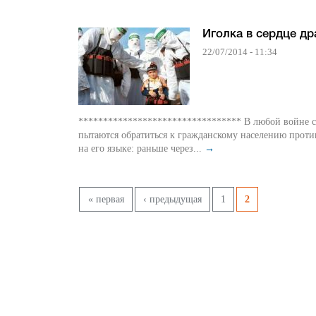
Иголка в сердце др
22/07/2014 - 11:34
********************************* В любой войне 
пытаются обратиться к гражданскому населению прот
на его языке: раньше через...
→
Pages
« первая
‹ предыдущая
1
2