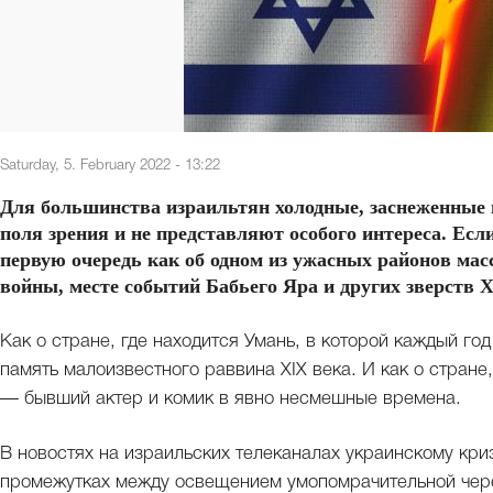
Saturday, 5. February 2022 - 13:22
Для большинства израильтян холодные, заснеженные 
поля зрения и не представляют особого интереса. Есл
первую очередь как об одном из ужасных районов мас
войны, месте событий Бабьего Яра и других зверств 
Как о стране, где находится Умань, в которой каждый го
память малоизвестного раввина XIX века. И как о стране
— бывший актер и комик в явно несмешные времена.
В новостях на израильских телеканалах украинскому кр
промежутках между освещением умопомрачительной чере