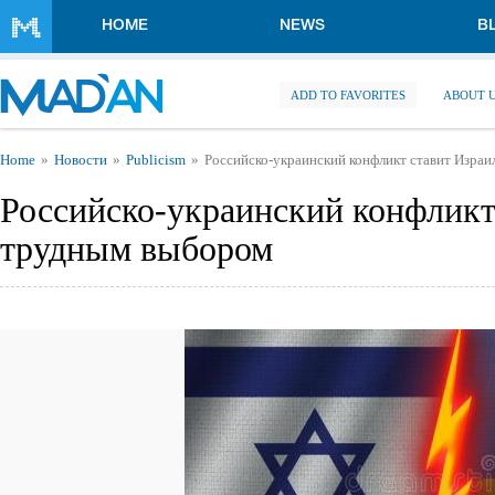
Skip to main content
HOME
NEWS
B
ADD TO FAVORITES
ABOUT 
You are here
Home
Новости
Publicism
Российско-украинский конфликт ставит Изра
Российско-украинский конфликт
трудным выбором