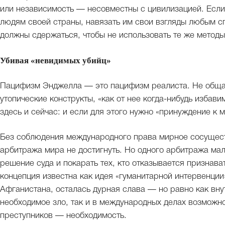
или независимость — несовместны с цивилизацией. Если
людям своей страны, навязать им свои взгляды любым с
должны сдержаться, чтобы не использовать те же методы
Убивая «невидимых убийц»
Пацифизм Энджелла — это пацифизм реалиста. Не общая
утопические конструкты, «как от нее когда-нибудь избав
здесь и сейчас: и если для этого нужно «принуждение к ми
Без соблюдения международного права мирное сосущест
арбитража мира не достигнуть. Но одного арбитража ма
решение суда и покарать тех, кто отказывается признава
концепция известна как идея «гуманитарной интервенции
Афганистана, осталась дурная слава — но равно как вну
необходимое зло, так и в международных делах возможн
преступников — необходимость.