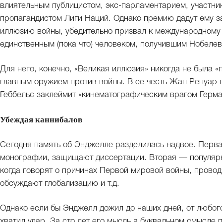
влиятельным публицистом, экс-парламентарием, участни
пропагандистом Лиги Наций. Однако премию дадут ему за
иллюзию войны, убедительно призвал к международному с
единственным (пока что) человеком, получившим Нобеле
Для него, конечно, «Великая иллюзия» никогда не была «
главным оружием против войны. В ее честь Жан Ренуар н
Геббельс заклеймит «кинематографическим врагом Герма
Убеждая каннибалов
Сегодня память об Энджелле разделилась надвое. Первая
монографии, защищают диссертации. Вторая — популярна
когда говорят о причинах Первой мировой войны, провод
обсуждают глобализацию и т.д.
Однако если бы Энджелл дожил до наших дней, от любого
хватил удар. За сто лет его мысль в буквальном смысле п