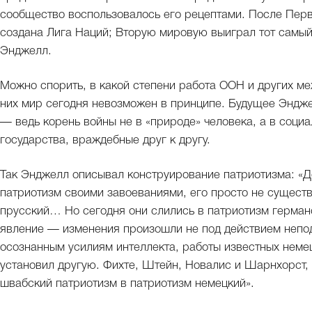
сообщество воспользовалось его рецептами. После Перв
создана Лига Наций; Вторую мировую выиграл тот самый 
Энджелл.
Можно спорить, в какой степени работа ООН и других м
них мир сегодня невозможен в принципе. Будущее Эндж
— ведь корень войны не в «природе» человека, а в соци
государства, враждебные друг к другу.
Так Энджелл описывал конструирование патриотизма: «До
патриотизм своими завоеваниями, его просто не сущест
прусский… Но сегодня они слились в патриотизм герм
явление — изменения произошли не под действием непод
осознанным усилиям интеллекта, работы известных немец
установил другую. Фихте, Штейн, Новалис и Шарнхорст, 
швабский патриотизм в патриотизм немецкий».