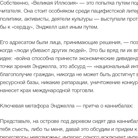
Собственно, «Великая Иллюзия» — это попытка путем под
читателя. Она стоит особняком среди пацифистской ли
политики, активисты, деятели культуры — выступали про
бы к «сердцу», Энджелл шел иным путем.
Его адресатом были лица, принимающие решения, — поэт
когда «люди убивают других людей». Это бы вряд ли их в
идее: «война способна принести экономические дивиденд
точки зрения Энджелла, это абсурд — «национальный ин
благополучие граждан, никогда не может быть достигнут
ресурсной базы, никакие репарации, уничтожение конкур
нанесет крах международной торговли.
Ключевая метафора Энджелла — притча о каннибалах:
Представьте, на острове под деревом сидят два канниба
тебя съесть, либо ты меня, давай это обсудим и придем 
переговоры невозможны: интерес одного исключает инте