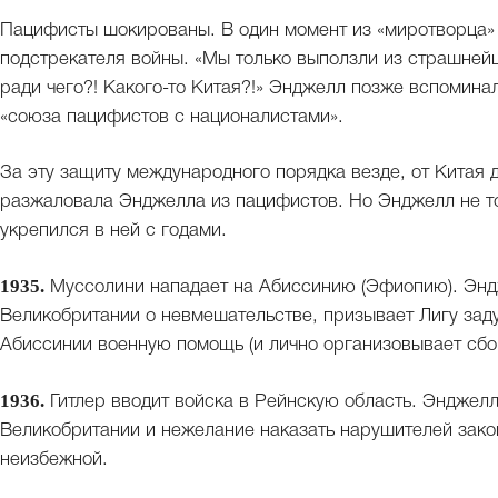
Пацифисты шокированы. В один момент из «миротворца» 
подстрекателя войны. «Мы только выползли из страшнейш
ради чего?! Какого-то Китая?!» Энджелл позже вспоминал
«союза пацифистов с националистами».
За эту защиту международного порядка везде, от Китая
разжаловала Энджелла из пацифистов. Но Энджелл не толь
укрепился в ней с годами.
1935.
Муссолини нападает на Абиссинию (Эфиопию). Энд
Великобритании о невмешательстве, призывает Лигу зад
Абиссинии военную помощь (и лично организовывает сбо
1936.
Гитлер вводит войска в Рейнскую область. Энджелл
Великобритании и нежелание наказать нарушителей закон
неизбежной.