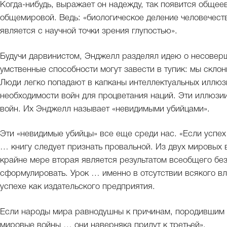
Когда-нибудь, выражает он надежду, так появится общее
общемировой. Ведь: «биологическое деление человечес
является с научной точки зрения глупостью».
Будучи дарвинистом, Энджелл разделял идею о несовер
умственные способности могут завести в тупик: мы склонн
Люди легко попадают в капканы интеллектуальных иллюзи
необходимости войн для процветания наций. Эти иллюзии
войн. Их Энджелл называет «невидимыми убийцами».
Эти «невидимые убийцы» все еще среди нас. «Если успех
… книгу следует признать провальной. Из двух мировых 
крайне мере вторая является результатом всеобщего без
сформулировать. Урок … именно в отсутствии всякого вли
успехе как издательского предприятия.
Если народы мира равнодушны к причинам, породившим 
мировые войны … они наверняка придут к третьей».