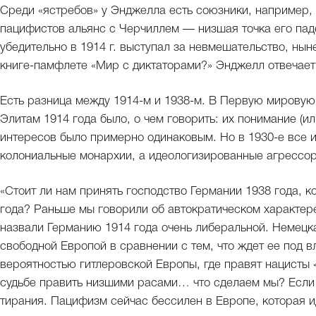
Среди «ястребов» у Энджелла есть союзники, например, 
пацифистов альянс с Черчиллем — низшая точка его паде
убедительно в 1914 г. выступал за невмешательство, нын
книге-памфлете «Мир с диктаторами?» Энджелл отвечае
Есть разница между 1914-м и 1938-м. В Первую мировую
Элитам 1914 года было, о чем говорить: их понимание (и
интересов было примерно одинаковым. Но в 1930-е все и
колониальные монархии, а идеологизированные агрессо
«Стоит ли нам принять господство Германии 1938 года, к
года? Раньше мы говорили об автократическом характере
назвали Германию 1914 года очень либеральной. Немецка
свободной Европой в сравнении с тем, что ждет ее под 
вероятностью гитлеровской Европы, где правят нацисты
судьбе править низшими расами… что сделаем мы? Если 
тирания. Пацифизм сейчас бессилен в Европе, которая и