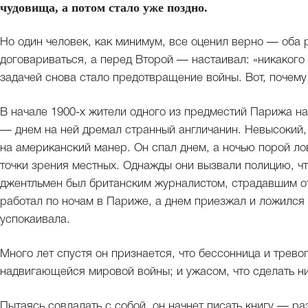
чудовища, а потом стало уже поздно.
Но один человек, как минимум, все оценил верно — оба
договариваться, а перед Второй — настаивал: «никакого
задачей снова стало предотвращение войны. Вот, почему 
В начале 1900-х жители одного из предместий Парижа н
— днем на ней дремал странный англичанин. Невысокий
на американский манер. Он спал днем, а ночью порой ло
точки зрения местных. Однажды они вызвали полицию, чт
джентльмен был британским журналистом, страдавшим от
работал по ночам в Париже, а днем приезжал и ложился 
успокаивала.
Много лет спустя он признается, что бессонница и трев
надвигающейся мировой войны; и ужасом, что сделать ни
Пытаясь совладать с собой, он начнет писать книгу — 