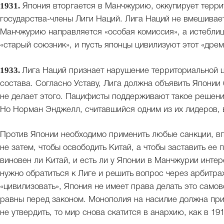
1931.
Япония вторгается в Манчжурию, оккупирует терри
государства-члены Лиги Наций. Лига Наций не вмешивает
Манчжурию направляется «особая комиссия», а истеблиш
«старый союзник», и пусть японцы цивилизуют этот «дрем
1933.
Лига Наций признает нарушение территориальной ц
состава. Согласно Уставу, Лига должна объявить Японии
не делает этого. Пацифисты поддерживают такое решение
Но Норман Энджелл, считавшийся одним из их лидеров, 
Против Японии необходимо применить любые санкции, вп
не затем, чтобы освободить Китай, а чтобы заставить ее
виновен ли Китай, и есть ли у Японии в Манчжурии инте
нужно обратиться к Лиге и решить вопрос через арбитр
«цивилизовать», Япония не имеет права делать это само
равны перед законом. Монополия на насилие должна при
не утвердить, то мир снова скатится в анархию, как в 191