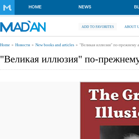
Skip to main content
HOME
NEWS
B
ADD TO FAVORITES
ABOUT 
You are here
Home
Новости
New books and articles
"Великая иллюзия" по-прежнему 
"Великая иллюзия" по-прежнему