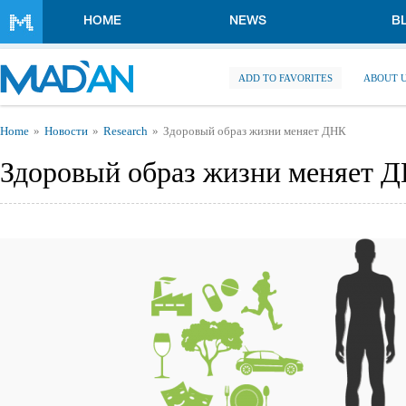
Skip to main content
HOME
NEWS
B
ADD TO FAVORITES
ABOUT 
You are here
Home
Новости
Research
Здоровый образ жизни меняет ДНК
Здоровый образ жизни меняет 