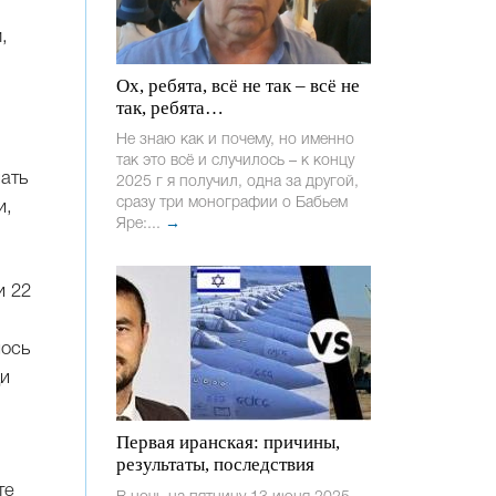
,
Ох, ребята, всё не так – всё не
так, ребята…
Не знаю как и почему, но именно
так это всё и случилось – к концу
нать
2025 г я получил, одна за другой,
сразу три монографии о Бабьем
и,
Яре:...
→
и 22
лось
ди
Первая иранская: причины,
результаты, последствия
те