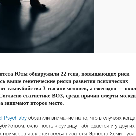
ситета Юты обнаружили 22 гена, повышающих риск
ись выше генетические риски развития психических
ют самоубийства 3 тысячи человек, а ежегодно — окол
 Согласно статистике ВОЗ, среди причин смерти молод
а занимают второе место.
f Psychiatry
обратили внимание на то, что в случаях,когда
убийством, склонность к суициду наблюдается и у других
х примеров является семья писателя Эрнеста Хемингуэя.