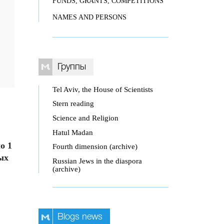
FUNDS, GRANTS, COMPETITIONS
NAMES AND PERSONS
Группы
Tel Aviv, the House of Scientists
Stern reading
Science and Religion
Hatul Madan
о 1
Fourth dimension (archive)
ых
Russian Jews in the diaspora
(archive)
Blogs news