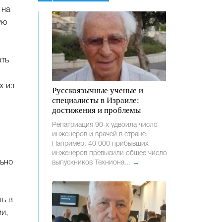
 на
ую
ать
х из
Русскоязычные ученые и
специалисты в Израиле:
достижения и проблемы
Репатриация 90-х удвоила число
инженеров и врачей в стране.
Например, 40 000 прибывших
инженеров превысили общее число
льно
выпускников Техниона...
→
ть в
и,