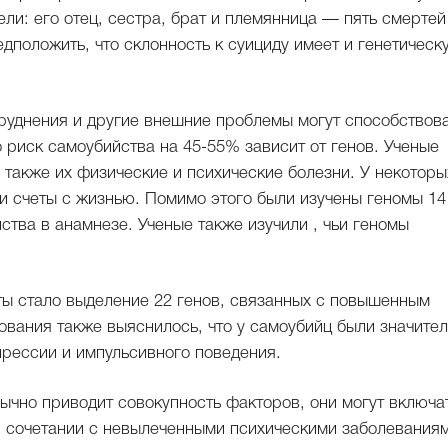
ли: его отец, сестра, брат и племянница — пять смертей
едположить, что склонность к суициду имеет и генетическ
труднения и другие внешние проблемы могут способствов
о риск самоубийства на 45-55% зависит от генов. Ученые
 также их физические и психические болезни. У некоторы
и счеты с жизнью. Помимо этого были изучены геномы 14
ства в анамнезе. Ученые также изучили , чьи геномы
ы стало выделение 22 генов, связанных с повышенным
ования также выяснилось, что у самоубийц были значите
рессии и импульсивного поведения.
ычно приводит совокупность факторов, они могут включа
 сочетании с невылеченными психическими заболеваниям