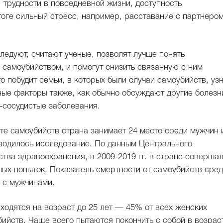
 трудности в повседневной жизни, доступность
итоге сильный стресс, например, расставание с партнером
следуют, считают ученые, позволят лучше понять
 самоубийством, и помогут снизить связанную с ним
о побудит семьи, в которых были случаи самоубийств, уз
ные факторы также, как обычно обсуждают другие болезн
-сосудистые заболевания.
оте самоубийств страна занимает 24 место среди мужчин 
оводилось исследование. По данным Центрального
тва здравоохранения, в 2009-2019 гг. в стране соверша
ных попыток. Показатель смертности от самоубийств сре
 с мужчинами.
ходятся на возраст до 25 лет — 45% от всех женских
ийств. Чаще всего пытаются покончить с собой в возрас