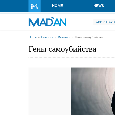
Skip to main content
HOME
NEWS
ADD TO FAVO
You are here
Home
Новости
Research
Гены самоубийства
Гены самоубийства