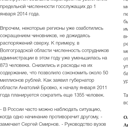
предельной численности госслужащих до 1
м
января 2014 года.
п
б
Впрочем, некоторые регионы уже озаботились
и
сокращением чиновников, не дожидаясь
в
распоряжений сверху. К примеру, в
р
Волгоградской области численность сотрудников
м
администрации в этом году уже уменьшилась на
о
873 человека. Снизились и расходы на их
у
содержание, что позволило сэкономить около 50
б
миллионов рублей. Как заявил губернатор
ур
области Анатолий Бровко, к началу января 2011
года планируется сократить еще 1355 человек.
Т
в
- В России часто можно наблюдать ситуацию,
О
когда одно начинание противоречит другому, -
замечает Сергей Смирнов. - Руководство вузов
А