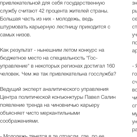
привлекательной для себя государственную
зн
службу считают 42 процента жителей страны.
р
Большая часть из них - молодежь, ведь
с
штурмовать карьерную лестницу приходится с
с
самых низов.
у
п
Как результат - нынешним летом конкурс на
а
бюджетное место на специальность "Гос-
управление" в некоторых регионах достигал 160
-
человек. Чем же так привлекательна госслужба?
г
с
Ведущий эксперт аналитического управления
в
Центра политической конъюнктуры Павел Салин
ч
появление тренда на чиновничью карьеру
с
объясняет чисто меркантильными
м
соображениями.
у
р
- Молодежь тянется в те отрасли, где, по ее