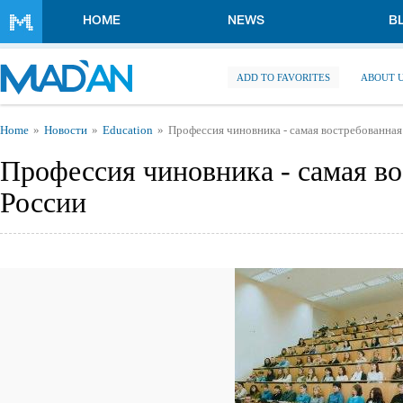
Skip to main content
HOME
NEWS
B
ADD TO FAVORITES
ABOUT 
You are here
Home
Новости
Education
Профессия чиновника - самая востребованная
Профессия чиновника - самая во
России