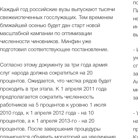
п
Каждый год российские вузы выпускают тысячи
П
свежеиспеченных госслужащих. Тем временем
н
ближайшей осенью будет дан старт новой
и
масштабной кампании по оптимизации
в
численности чиновников. Минфин уже
подготовил соответствующее постановление.
-
у
Согласно этому документу за три года армия
с
слуг народа должна сократиться на 20
з
процентов. Ожидается, что чистка рядов будет
А
проходить в три этапа. К 1 апреля 2011 года
м
предполагается сократить численность
з
работников на 5 процентов к уровню 1 июля
2010 года, к 1 апреля 2012 года - на 10
-
процентов, а к 1 апреля 2013-го - на 20
н
процентов. После завершения процедуры
п
планируется объявить мораторий на увеличение
К