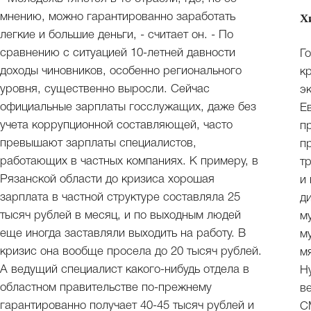
мнению, можно гарантированно заработать
Х
легкие и большие деньги, - считает он. - По
сравнению с ситуацией 10-летней давности
Г
доходы чиновников, особенно регионального
к
уровня, существенно выросли. Сейчас
э
официальные зарплаты госслужащих, даже без
Е
учета коррупционной составляющей, часто
п
превышают зарплаты специалистов,
п
работающих в частных компаниях. К примеру, в
т
Рязанской области до кризиса хорошая
и 
зарплата в частной структуре составляла 25
д
тысяч рублей в месяц, и по выходным людей
м
еще иногда заставляли выходить на работу. В
м
кризис она вообще просела до 20 тысяч рублей.
м
А ведущий специалист какого-нибудь отдела в
Н
областном правительстве по-прежнему
в
гарантированно получает 40-45 тысяч рублей и
С