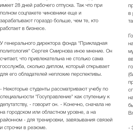
имеет 28 дней рабочего отпуска. Так что при
п
полном соцпакете чиновники еще и
в
зарабатывают гораздо больше, чем те, кто
т
работает в бизнесе.
Г
У генерального директора фонда "Прикладная
н
политология" Сергея Смирнова иное мнение. Он
м
считает, что привлекательна не столько сама
в
госслужба, сколько диплом, который открывает
г
для его обладателей неплохие перспективы.
(
п
- Некоторые студенты рассматривают учебу по
с
специальности "Госуправление" как ступеньку к
н
депутатству, - говорит он. - Конечно, сначала не
б
на городском или областном уровне, а на
В
районном - для тренировки, завязывания связей
и строчки в резюме.
-