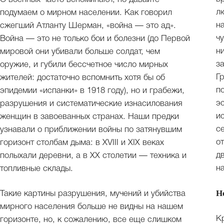
л
подумаем о мирном населении. Как говорил
н
сжегший Атланту Шерман, «война — это ад».
ч
Война — это не только бои и болезни (до Первой
ни
мировой они убивали больше солдат, чем
з
оружие, и губили бессчетное число мирных
Г
жителей: достаточно вспомнить хотя бы об
п
эпидемии «испанки» в 1918 году), но и грабежи,
э
разрушения и систематические изнасилования
и
женщин в завоеванных странах. Наши предки
с
узнавали о приближении войны по затянувшим
о
горизонт столбам дыма: в XVIII и XIX веках
д
полыхали деревни, а в ХХ столетии — техника и
н
топливные склады.
Н
Такие картины разрушения, мучений и убийства
мирного населения больше не видны на нашем
К
горизонте, но, к сожалению, все еще слишком