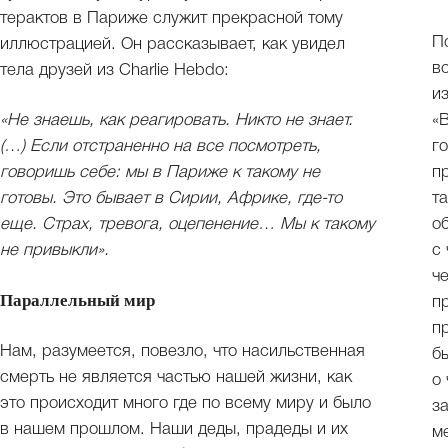
терактов в Париже служит прекрасной тому
П
иллюстрацией. Он рассказывает, как увидел
в
тела друзей из Charlie Hebdo:
и
«
«Не знаешь, как реагировать. Никто не знает.
г
(…) Если отстраненно на все посмотреть,
п
говоришь себе: мы в Париже к такому не
т
готовы. Это бывает в Сирии, Африке, где-то
о
еще. Страх, тревога, оцепенение… Мы к такому
с
не привыкли».
ч
Параллельный мир
п
п
Нам, разумеется, повезло, что насильственная
б
смерть не является частью нашей жизни, как
о
это происходит много где по всему миру и было
з
в нашем прошлом. Наши деды, прадеды и их
м