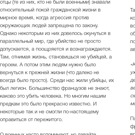
отцы (те из них, кто не были военными) знавали
относительный покой гражданской жизни в
Т
мирное время, когда агрессия против
к
окружающих людей запрещена по закону.
в
Однако некоторым из них довелось окунуться в
о
параллельный мир, где убийство не просто
п
допускается, а поощряется и вознаграждается.
а
Там, отнимая жизнь, становишься не убийцей, а
«
героем. А потом этим людям нужно было
у
вернуться к прежней жизни (что далеко не
д
всегда было просто). Среди нас жили убийцы, их
в
был легион. Большинство французов не знают,
с
каково это убить человека. Но многим нашим
м
предкам это было прекрасно известно. И
некоторые так и не смогли по-настоящему
П
оправиться от пережитого.
ф
в
О военных часто вспоминают, но давайте