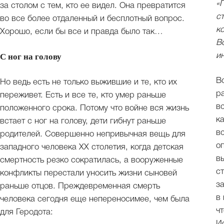
«
за столом с тем, кто ее видел. Она превратится
с
во все более отдаленный и бесплотный вопрос.
к
Хорошо, если бы все и правда было так…
В
и
С ног на голову
В
Но ведь есть не только выжившие и те, кто их
р
переживет. Есть и все те, кто умер раньше
в
положенного срока. Потому что войне вся жизнь
к
встает с ног на голову, дети гибнут раньше
в
родителей. Совершенно непривычная вещь для
о
западного человека ХХ столетия, когда детская
в
смертность резко сократилась, а вооруженные
с
конфликты перестали уносить жизни сыновей
з
раньше отцов. Преждевременная смерть
в
человека сегодня еще непереносимее, чем была
ч
для Геродота:
И