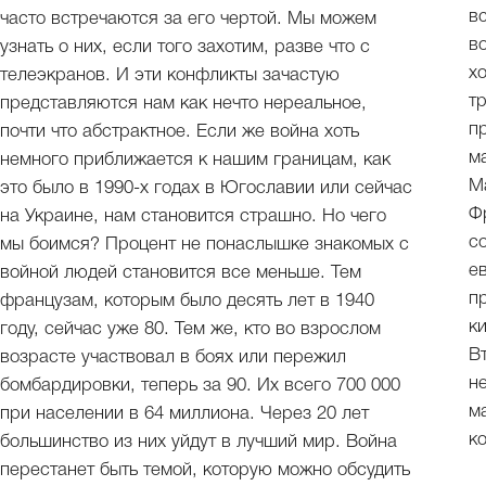
в
часто встречаются за его чертой. Мы можем
в
узнать о них, если того захотим, разве что с
х
телеэкранов. И эти конфликты зачастую
т
представляются нам как нечто нереальное,
п
почти что абстрактное. Если же война хоть
м
немного приближается к нашим границам, как
М
это было в 1990-х годах в Югославии или сейчас
Ф
на Украине, нам становится страшно. Но чего
с
мы боимся? Процент не понаслышке знакомых с
е
войной людей становится все меньше. Тем
пр
французам, которым было десять лет в 1940
к
году, сейчас уже 80. Тем же, кто во взрослом
В
возрасте участвовал в боях или пережил
н
бомбардировки, теперь за 90. Их всего 700 000
м
при населении в 64 миллиона. Через 20 лет
к
большинство из них уйдут в лучший мир. Война
перестанет быть темой, которую можно обсудить