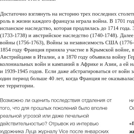
Достаточно взглянуть на историю трех последних столет
роль в жизни каждого француза играла война. В 1701 го
испанское наследство, которая продлилась до 1714 года. 
(1733-1738) и австрийское наследство (1740-1748). Далее
войны (1756-1763), Войны за независимость США (1776-
1854 году Франция приняла участие в Крымской войне, 
Австрийцами в Италии, а в 1870 году объявила войну Ге
колониальных войн и кампаний в Африке и Азии, а ей 
и 1939-1945 годов. Если даже абстрагироваться от войн 
один период больше 40 лет, когда Франция не оказывала
ее территории.
Возможно ли оценить последствия отдаления от
н
того, что для прошлых поколений было вполне
О
реальной угрозой или даже печальной
«
действительностью? Отрывок из интервью
ж
художника Луца журналу Vice после январских